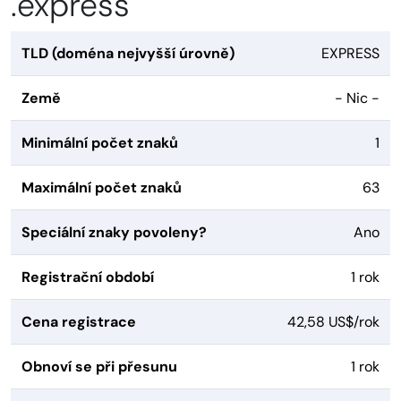
.express
TLD (doména nejvyšší úrovně)
EXPRESS
Země
- Nic -
Minimální počet znaků
1
Maximální počet znaků
63
Speciální znaky povoleny?
Ano
Registrační období
1 rok
Cena registrace
42,58 US$/rok
Obnoví se při přesunu
1 rok