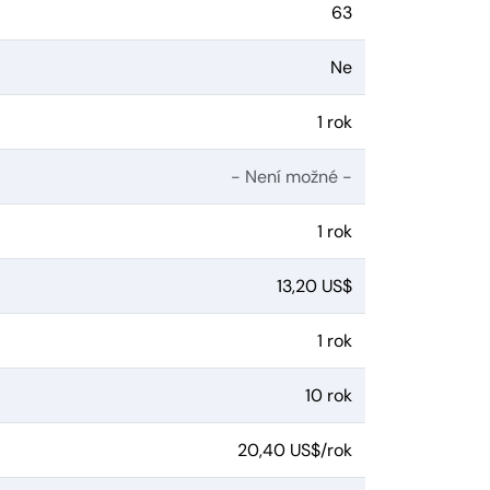
63
Ne
1 rok
- Není možné -
1 rok
13,20 US$
1 rok
10 rok
20,40 US$/rok