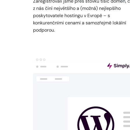
Zaregistrovali jsme přes stovku tisíc domén, 
z nás činí největšího a (možná) nejlepšího
poskytovatele hostingu v Evropě – s
konkurenčními cenami a samozřejmě lokální
podporou.