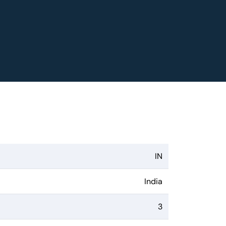
IN
India
3