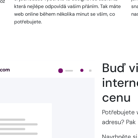
což
která nejlépe odpovídá vašim přáním. Tak máte
sn
web online během několika minut se vším, co
na
potřebujete.
Buď vi
intern
cenu
Potřebujete 
adresu? Pak 
Navrhněte si