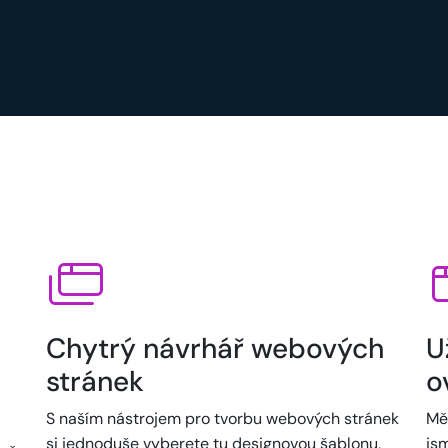
Chytrý návrhář webových
U
stránek
o
S naším nástrojem pro tvorbu webových stránek
Mě
si jednoduše vyberete tu designovou šablonu,
jsm