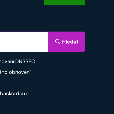
Hledat
sování DNSSEC
ého obnovení
backorderu