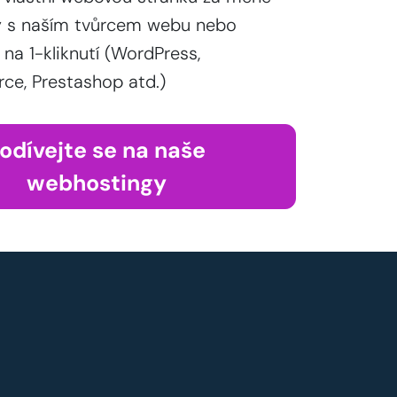
y s naším tvůrcem webu nebo
 na 1-kliknutí (WordPress,
, Prestashop atd.)
odívejte se na naše
webhostingy