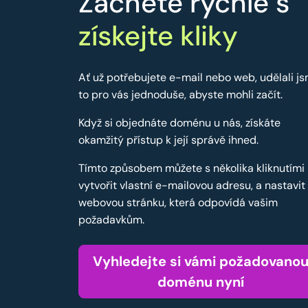
Začněte rychle s
získejte kliky
Ať už potřebujete e-mail nebo web, udělali j
to pro vás jednoduše, abyste mohli začít.
Když si objednáte doménu u nás, získáte
okamžitý přístup k její správě ihned.
Tímto způsobem můžete s několika kliknutími
vytvořit vlastní e-mailovou adresu, a nastavit
webovou stránku, která odpovídá vašim
požadavkům.
Vyhledejte si vámi požadovano
doménu nyní