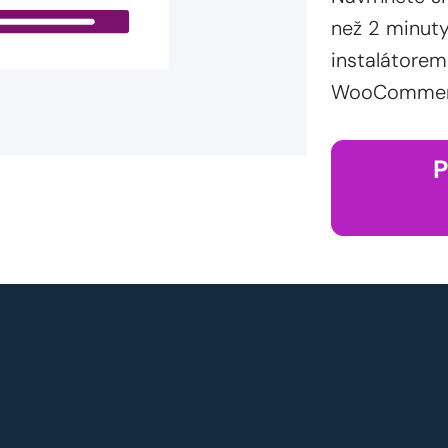
než 2 minut
instalátorem
WooCommerce
P