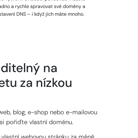
adno a rychle spravovat své domény a
stavení DNS – i když jich máte mnoho.
ditelný na
etu za nízkou
web, blog, e-shop nebo e-mailovou
si pořiďte vlastní doménu.
 vlastní webovou stránku za méně