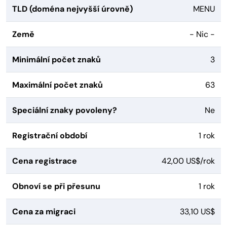
TLD (doména nejvyšší úrovně)
MENU
Země
- Nic -
Minimální počet znaků
3
Maximální počet znaků
63
Speciální znaky povoleny?
Ne
Registrační období
1 rok
Cena registrace
42,00 US$/rok
Obnoví se při přesunu
1 rok
Cena za migraci
33,10 US$