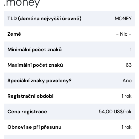
.money
TLD (doména nejvyšší úrovně)
MONEY
Země
- Nic -
Minimální počet znaků
1
Maximální počet znaků
63
Speciální znaky povoleny?
Ano
Registrační období
1 rok
Cena registrace
54,00 US$/rok
Obnoví se při přesunu
1 rok