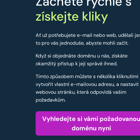
Začněte rychle s
získejte kliky
Ať už potřebujete e-mail nebo web, udělali j
to pro vás jednoduše, abyste mohli začít.
Když si objednáte doménu u nás, získáte
okamžitý přístup k její správě ihned.
Tímto způsobem můžete s několika kliknutími
vytvořit vlastní e-mailovou adresu, a nastavit
webovou stránku, která odpovídá vašim
požadavkům.
Vyhledejte si vámi požadovano
doménu nyní