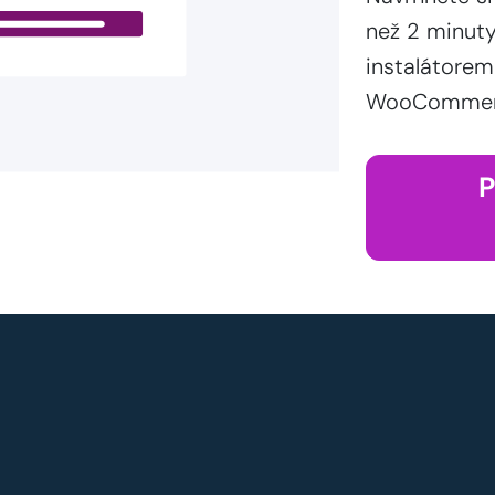
než 2 minut
instalátorem
WooCommerce
P