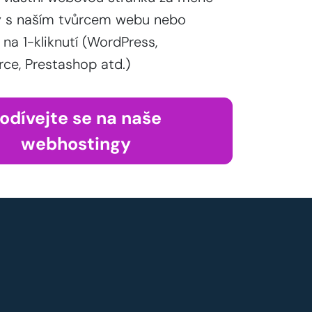
y s naším tvůrcem webu nebo
 na 1-kliknutí (WordPress,
, Prestashop atd.)
odívejte se na naše
webhostingy