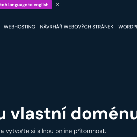
tch language to english
WEBHOSTING
NÁVRHÁŘ WEBOVÝCH STRÁNEK
WORDP
u vlastní doménu
a vytvořte si silnou online přítomnost.