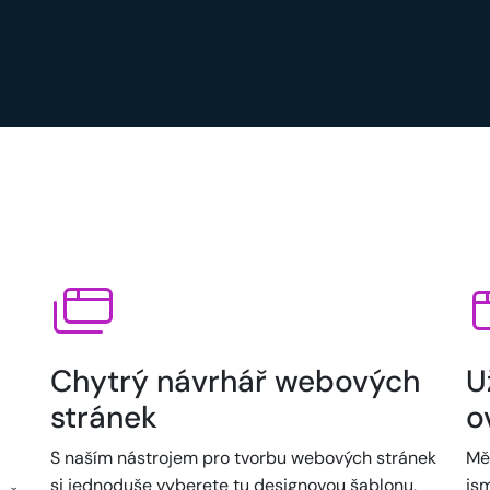
Chytrý návrhář webových
U
stránek
o
S naším nástrojem pro tvorbu webových stránek
Mě
si jednoduše vyberete tu designovou šablonu,
jsm