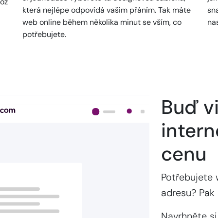
což
která nejlépe odpovídá vašim přáním. Tak máte
sn
web online během několika minut se vším, co
na
potřebujete.
Buď vi
intern
cenu
Potřebujete 
adresu? Pak 
Navrhněte si