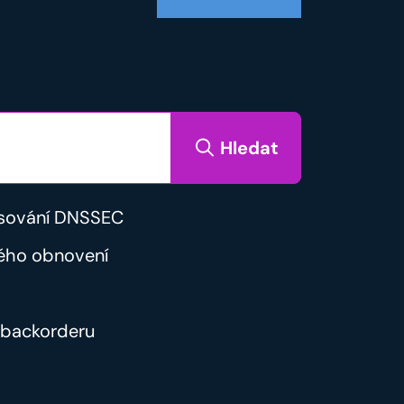
Hledat
sování DNSSEC
ého obnovení
backorderu