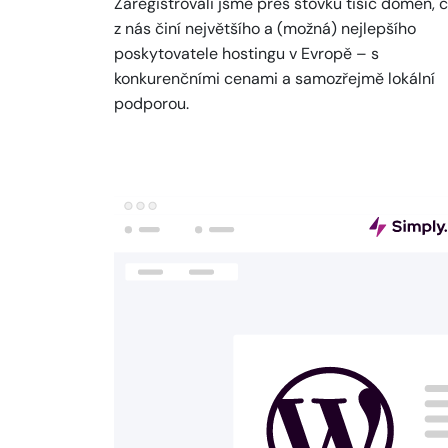
Zaregistrovali jsme přes stovku tisíc domén, 
z nás činí největšího a (možná) nejlepšího
poskytovatele hostingu v Evropě – s
konkurenčními cenami a samozřejmě lokální
podporou.