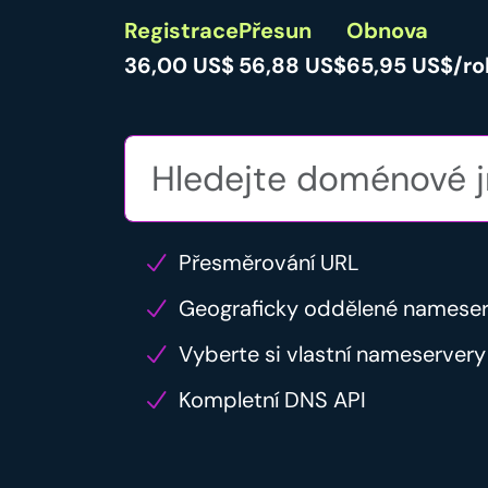
Registrace
Přesun
Obnova
36,00 US$
56,88 US$
65,95 US$/ro
Přesměrování URL
Geograficky oddělené namese
Vyberte si vlastní nameservery
Kompletní DNS API