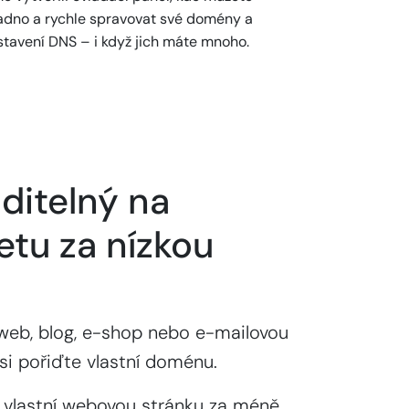
adno a rychle spravovat své domény a
stavení DNS – i když jich máte mnoho.
ditelný na
etu za nízkou
web, blog, e-shop nebo e-mailovou
si pořiďte vlastní doménu.
 vlastní webovou stránku za méně