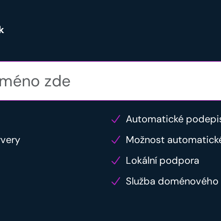
k
Automatické podepi
rvery
Možnost automatick
Lokální podpora
Služba doménového 