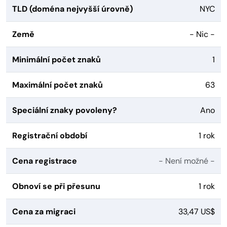
TLD (doména nejvyšší úrovně)
NYC
Země
- Nic -
Minimální počet znaků
1
Maximální počet znaků
63
Speciální znaky povoleny?
Ano
Registrační období
1 rok
Cena registrace
- Není možné -
Obnoví se při přesunu
1 rok
Cena za migraci
33,47 US$