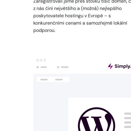
Zaregistrovali jsme přes stovku tisíc domén, 
z nás činí největšího a (možná) nejlepšího
poskytovatele hostingu v Evropě – s
konkurenčními cenami a samozřejmě lokální
podporou.