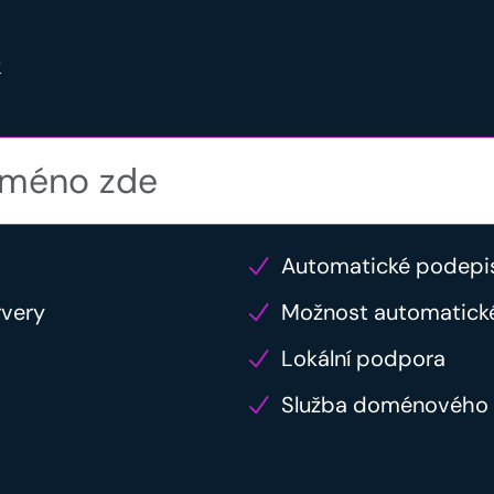
k
Automatické podepi
rvery
Možnost automatick
Lokální podpora
Služba doménového 