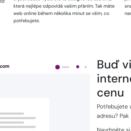
což
která nejlépe odpovídá vašim přáním. Tak máte
sn
web online během několika minut se vším, co
na
potřebujete.
Buď vi
intern
cenu
Potřebujete 
adresu? Pak 
Navrhněte si