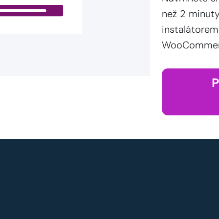
než 2 minut
instalátorem
WooCommerce
P