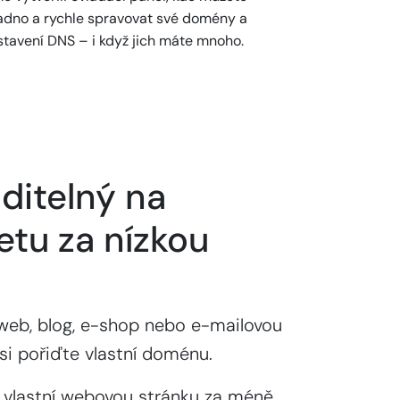
adno a rychle spravovat své domény a
stavení DNS – i když jich máte mnoho.
ditelný na
etu za nízkou
web, blog, e-shop nebo e-mailovou
si pořiďte vlastní doménu.
 vlastní webovou stránku za méně