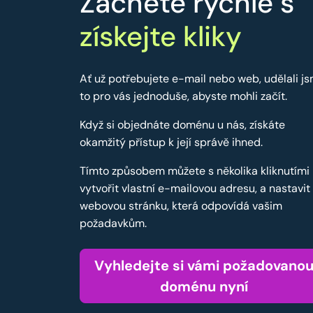
Začněte rychle s
získejte kliky
Ať už potřebujete e-mail nebo web, udělali j
to pro vás jednoduše, abyste mohli začít.
Když si objednáte doménu u nás, získáte
okamžitý přístup k její správě ihned.
Tímto způsobem můžete s několika kliknutími
vytvořit vlastní e-mailovou adresu, a nastavit
webovou stránku, která odpovídá vašim
požadavkům.
Vyhledejte si vámi požadovano
doménu nyní