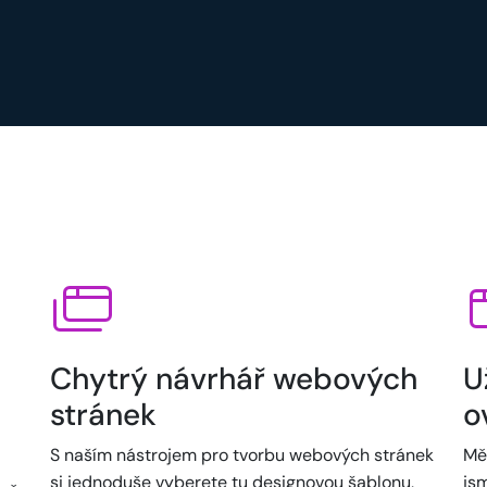
Chytrý návrhář webových
U
stránek
o
S naším nástrojem pro tvorbu webových stránek
Mě
si jednoduše vyberete tu designovou šablonu,
jsm