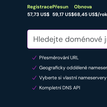
Registrace
Přesun
Obnova
57,73 US$
59,17 US$
68,45 US$/ro
Přesměrování URL
Geograficky oddělené namese
Vyberte si vlastní nameservery
Kompletní DNS API