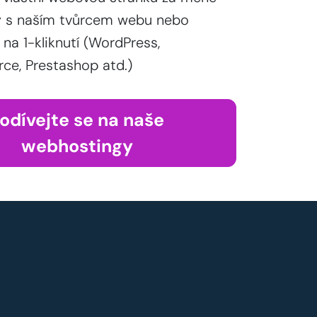
y s naším tvůrcem webu nebo
 na 1-kliknutí (WordPress,
, Prestashop atd.)
odívejte se na naše
webhostingy