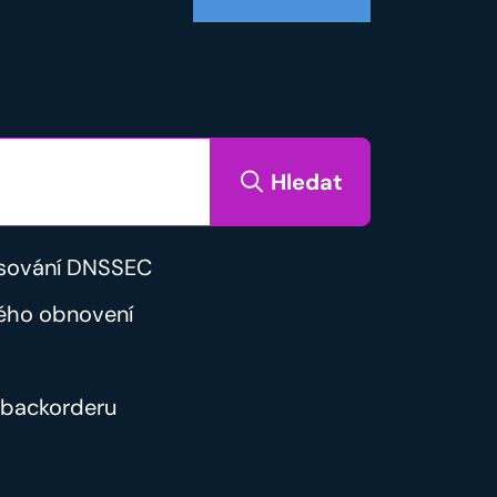
Hledat
sování DNSSEC
ého obnovení
backorderu