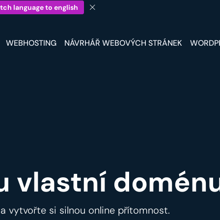
tch language to english
WEBHOSTING
NÁVRHÁŘ WEBOVÝCH STRÁNEK
WORDP
u vlastní doménu
 a vytvořte si silnou online přítomnost.