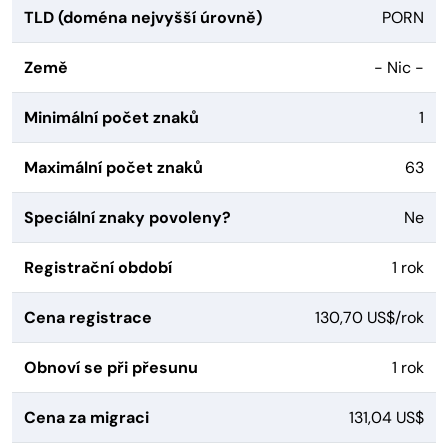
TLD (doména nejvyšší úrovně)
PORN
Země
- Nic -
Minimální počet znaků
1
Maximální počet znaků
63
Speciální znaky povoleny?
Ne
Registrační období
1 rok
Cena registrace
130,70 US$/rok
Obnoví se při přesunu
1 rok
Cena za migraci
131,04 US$