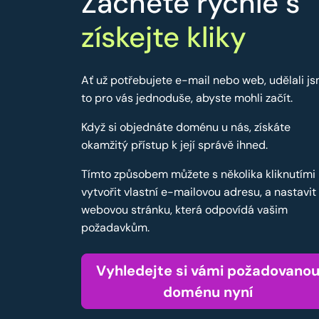
Začněte rychle s
získejte kliky
Ať už potřebujete e-mail nebo web, udělali j
to pro vás jednoduše, abyste mohli začít.
Když si objednáte doménu u nás, získáte
okamžitý přístup k její správě ihned.
Tímto způsobem můžete s několika kliknutími
vytvořit vlastní e-mailovou adresu, a nastavit
webovou stránku, která odpovídá vašim
požadavkům.
Vyhledejte si vámi požadovano
doménu nyní