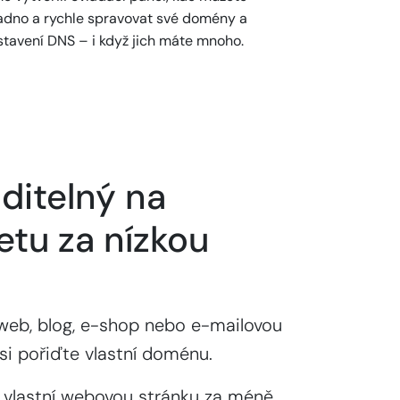
adno a rychle spravovat své domény a
stavení DNS – i když jich máte mnoho.
ditelný na
etu za nízkou
web, blog, e-shop nebo e-mailovou
si pořiďte vlastní doménu.
 vlastní webovou stránku za méně