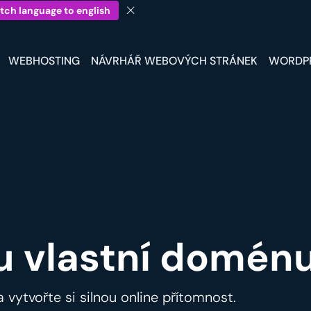
tch language to english
WEBHOSTING
NÁVRHÁŘ WEBOVÝCH STRÁNEK
WORDP
u vlastní doménu
a vytvořte si silnou online přítomnost.