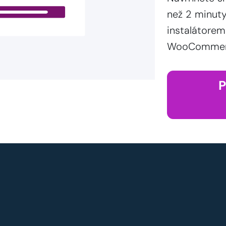
než 2 minut
instalátorem
WooCommerce
P