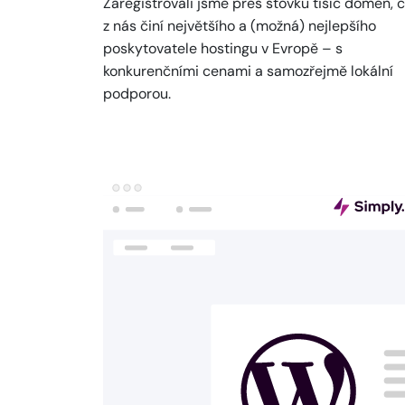
Zaregistrovali jsme přes stovku tisíc domén, 
z nás činí největšího a (možná) nejlepšího
poskytovatele hostingu v Evropě – s
konkurenčními cenami a samozřejmě lokální
podporou.