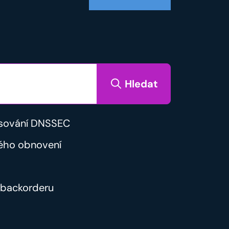
Hledat
sování DNSSEC
ého obnovení
backorderu