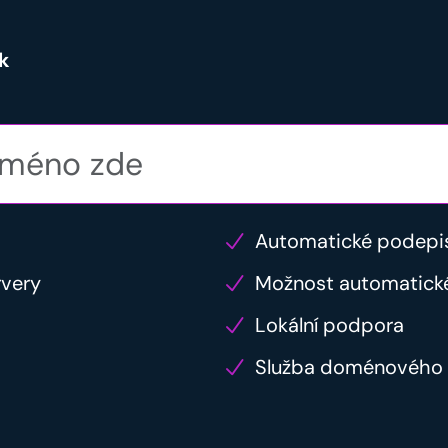
k
Automatické podepi
rvery
Možnost automatick
Lokální podpora
Služba doménového 