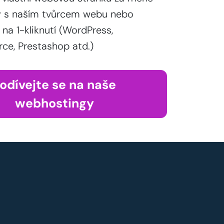
y s naším tvůrcem webu nebo
 na 1-kliknutí (WordPress,
, Prestashop atd.)
odívejte se na naše
webhostingy