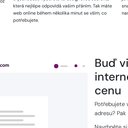
což
která nejlépe odpovídá vašim přáním. Tak máte
sn
web online během několika minut se vším, co
na
potřebujete.
Buď vi
intern
cenu
Potřebujete 
adresu? Pak 
Navrhněte si