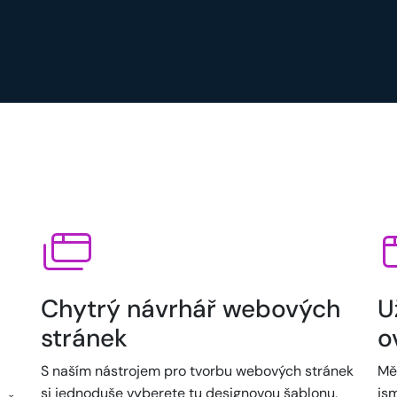
Chytrý návrhář webových
U
stránek
o
S naším nástrojem pro tvorbu webových stránek
Mě
si jednoduše vyberete tu designovou šablonu,
jsm