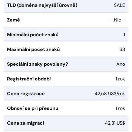
TLD (doména nejvyšší úrovně)
SALE
Země
- Nic -
Minimální počet znaků
1
Maximální počet znaků
63
Speciální znaky povoleny?
Ano
Registrační období
1 rok
Cena registrace
42,58 US$/rok
Obnoví se při přesunu
1 rok
Cena za migraci
42,31 US$