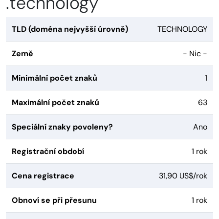
.technology
TLD (doména nejvyšší úrovně)
TECHNOLOGY
Země
- Nic -
Minimální počet znaků
1
Maximální počet znaků
63
Speciální znaky povoleny?
Ano
Registrační období
1 rok
Cena registrace
31,90 US$/rok
Obnoví se při přesunu
1 rok