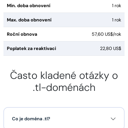
Min. doba obnovení
1 rok
Max. doba obnovení
1 rok
Roční obnova
57,60 US$/rok
Poplatek za reaktivaci
22,80 US$
Často kladené otázky o
.tl-doménách
Co je doména .tl?