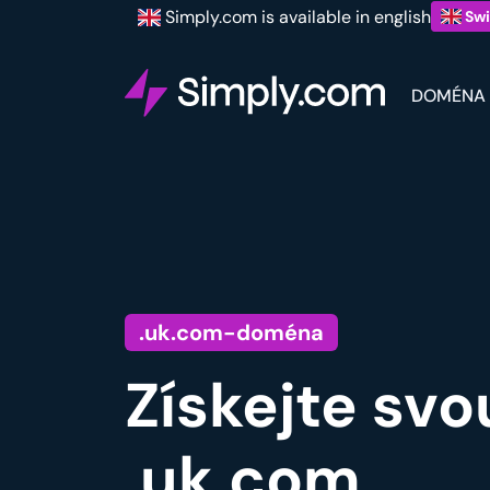
Simply.com is available in english
Swi
DOMÉNA
.uk.com-doména
Získejte sv
.uk.com.