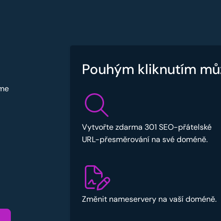
Pouhým kliknutím mů
sme
Vytvořte zdarma 301 SEO-přátelské
URL-přesměrování na své doméně.
Změnit nameservery na vaší doméně.
u