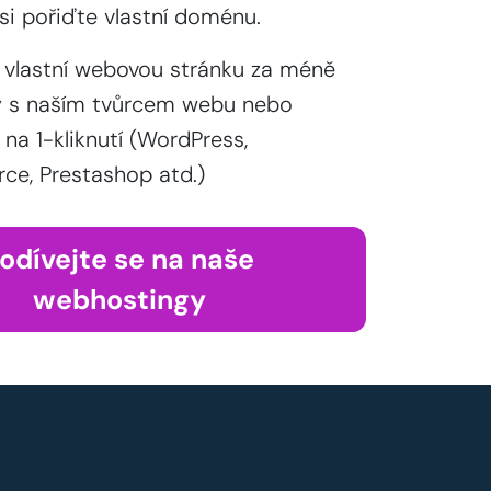
si pořiďte vlastní doménu.
 vlastní webovou stránku za méně
y s naším tvůrcem webu nebo
 na 1-kliknutí (WordPress,
, Prestashop atd.)
odívejte se na naše
webhostingy