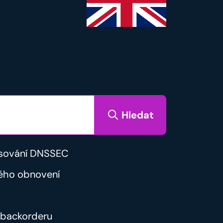
Hledat
sování DNSSEC
ého obnovení
backorderu