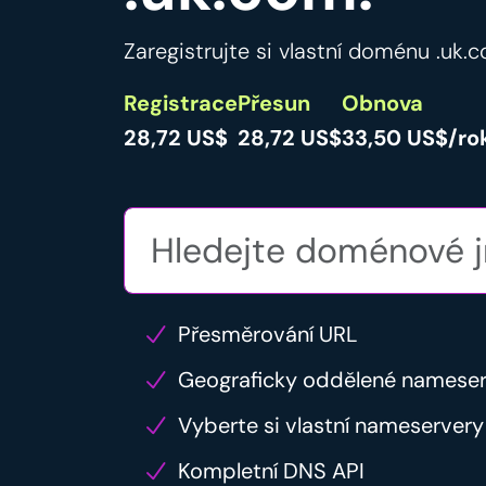
Zaregistrujte si vlastní doménu .uk.c
Registrace
Přesun
Obnova
28,72 US$
28,72 US$
33,50 US$/ro
Přesměrování URL
Geograficky oddělené namese
Vyberte si vlastní nameservery
Kompletní DNS API