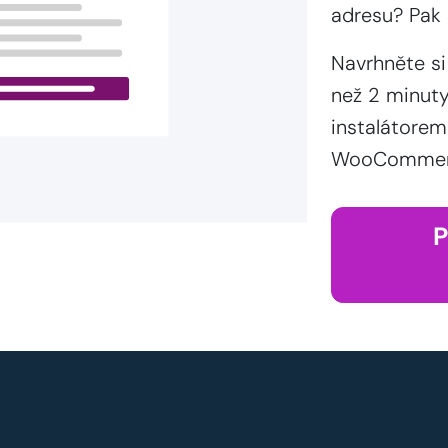
adresu? Pak 
Navrhněte si
než 2 minut
instalátorem
WooCommerce
P