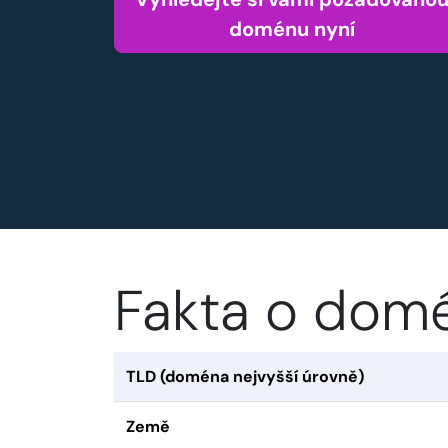
doménu nyní
Fakta o dom
TLD (doména nejvyšší úrovně)
Země