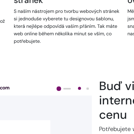
stránek
o
S naším nástrojem pro tvorbu webových stránek
Mě
si jednoduše vyberete tu designovou šablonu,
jsm
což
která nejlépe odpovídá vašim přáním. Tak máte
sn
web online během několika minut se vším, co
na
potřebujete.
Buď vi
intern
cenu
Potřebujete 