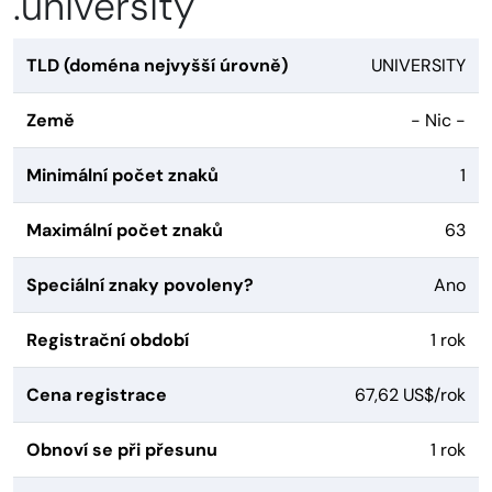
.university
TLD (doména nejvyšší úrovně)
UNIVERSITY
Země
- Nic -
Minimální počet znaků
1
Maximální počet znaků
63
Speciální znaky povoleny?
Ano
Registrační období
1 rok
Cena registrace
67,62 US$/rok
Obnoví se při přesunu
1 rok