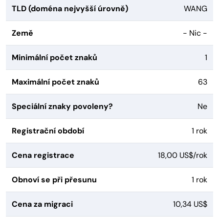
TLD (doména nejvyšší úrovně)
WANG
Země
- Nic -
Minimální počet znaků
1
Maximální počet znaků
63
Speciální znaky povoleny?
Ne
Registrační období
1 rok
Cena registrace
18,00 US$/rok
Obnoví se při přesunu
1 rok
Cena za migraci
10,34 US$