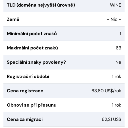
TLD (doména nejvyšší úrovně)
WINE
Země
- Nic -
Minimální počet znaků
1
Maximální počet znaků
63
Speciální znaky povoleny?
Ne
Registrační období
1 rok
Cena registrace
63,60 US$/rok
Obnoví se při přesunu
1 rok
Cena za migraci
62,21 US$