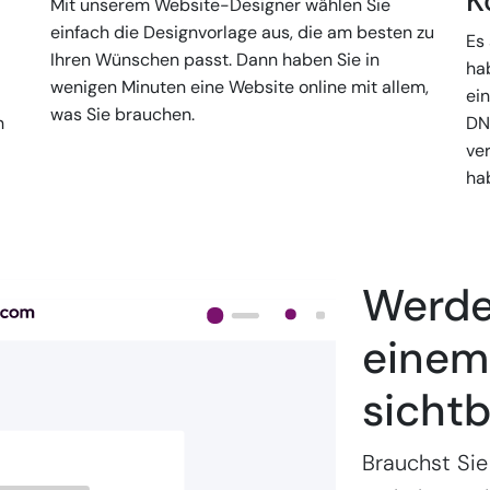
K
Mit unserem Website-Designer wählen Sie
einfach die Designvorlage aus, die am besten zu
Es 
Ihren Wünschen passt. Dann haben Sie in
ha
wenigen Minuten eine Website online mit allem,
-
ein
was Sie brauchen.
h
DN
ve
ha
Werden
einem 
sichtb
Brauchst Sie