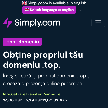
Simply.com is available in english
Switch language to english
.top-domeniu
Obține propriul tău
domeniu .top.
Înregistrează-ți propriul domeniu .top și
creează o prezență online puternică.
Înregistrare
Transfer
Reînnoire
24,00 USD
5,39 USD
12,00 USD/an