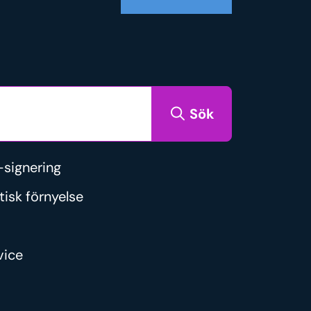
Sök
signering
tisk förnyelse
vice