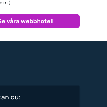
m.m.)
Se våra webbhotell
kan du: