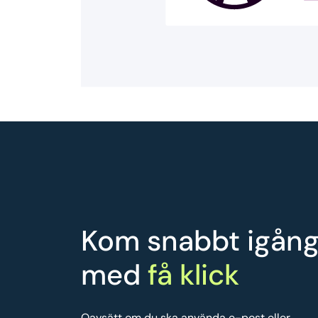
Kom snabbt igån
med
få klick
Oavsätt om du ska använda e-post eller