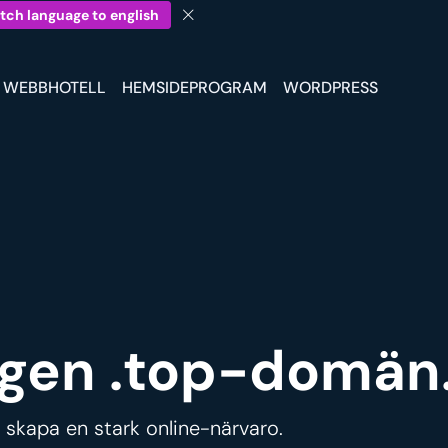
tch language to english
WEBBHOTELL
HEMSIDEPROGRAM
WORDPRESS
 egen .top-domän
 skapa en stark online-närvaro.