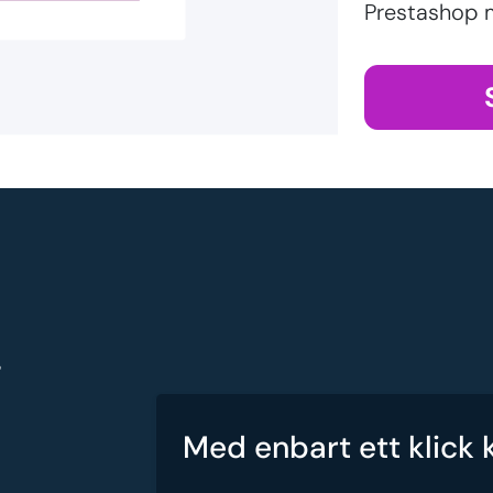
Prestashop 
g
Med enbart ett klick 