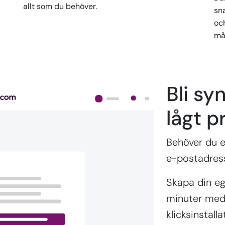
allt som du behöver.
sn
oc
må
Bli syn
lågt pr
Behöver du e
e-postadres
Skapa din e
minuter med 
klicksinstal