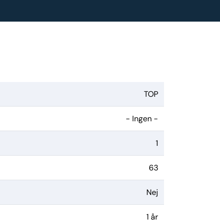
TOP
- Ingen -
1
63
Nej
1 år