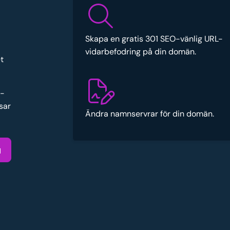
Skapa en gratis 301 SEO-vänlig URL-
vidarbefodring på din domän.
t
e-
sar
Ändra namnservrar för din domän.
u