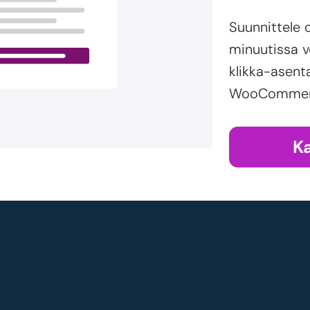
Suunnittele 
minuutissa v
klikka-asent
WooCommerce
K