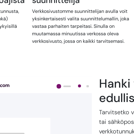
oajista
suunnittelija
tunnusta,
Verkkosivustomme suunnittelijan avulla voit
hkä)
yksinkertaisesti valita suunnittelumallin, joka
kyisillä
vastaa parhaiten tarpeitasi. Sinulla on
muutamassa minuutissa verkossa oleva
verkkosivusto, jossa on kaikki tarvitsemasi.
Hanki
edulli
Tarvitsetko 
tai sähköpos
verkkotunnuk