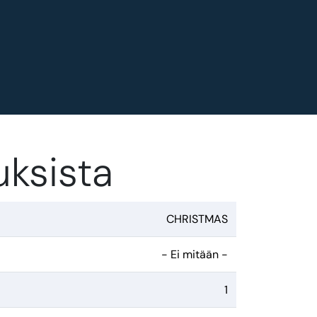
uksista
CHRISTMAS
- Ei mitään -
1