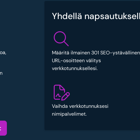
Yhdellä napsautuksell
oa,
Määritä ilmainen 301 SEO-ystävällinen
URL-osoitteen välitys
verkkotunnuksellesi.
an
Vaihda verkkotunnuksesi
nimipalvelimet.
t