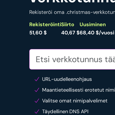
Rekisteröi oma .christmas-verkkotunn
Rekisteröinti
Siirto
Uusiminen
51,60 $
40,67 $
68,40 $/vuosi
URL-uudelleenohjaus
Maantieteellisesti erotetut nim
Valitse omat nimipalvelimet
Täydellinen DNS API