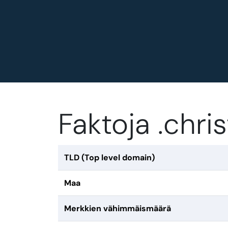
Faktoja .chr
TLD (Top level domain)
Maa
Merkkien vähimmäismäärä