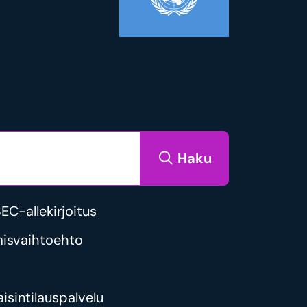
Haku
C-allekirjoitus
isvaihtoehto
isintilauspalvelu