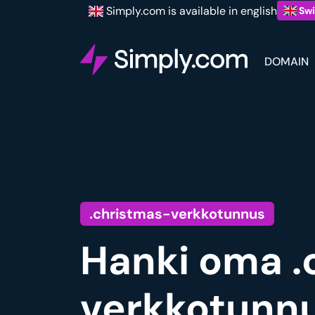
Simply.com is available in english
Swi
DOMAIN
.christmas-verkkotunnus
Hanki oma .
verkkotunnu