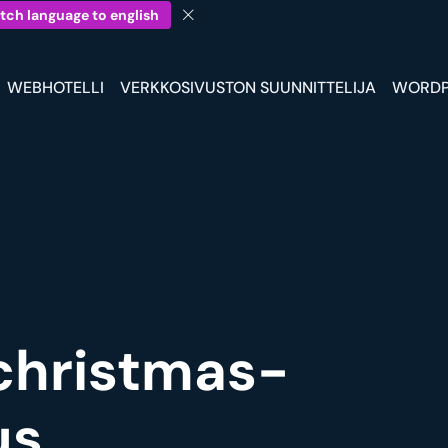
tch language to english
WEBHOTELLI
VERKKOSIVUSTON SUUNNITTELIJA
WORDP
christmas-
s.