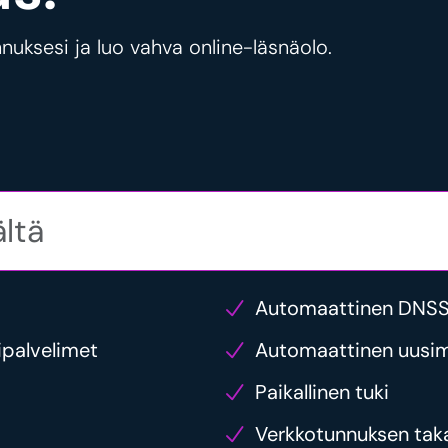
uksesi ja luo vahva online-läsnäolo.
Automaattinen DNSSE
ipalvelimet
Automaattinen uusim
Paikallinen tuki
Verkkotunnuksen taka