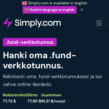
Simply.com is available in english
Switch language to english
.fund-verkkotunnus
Hanki oma .fund-
verkkotunnus.
Rekisteröi oma .fund-verkkotunnuksesi ja luo
vahva online-läsnäolo.
Rekisteröinti
Siirto
Uusiminen
77,72 $
77,90 $
91,31 $/vuosi