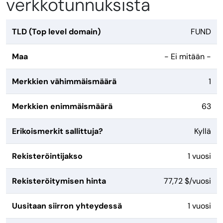
verkkotunnuksista
TLD (Top level domain)
FUND
Maa
- Ei mitään -
Merkkien vähimmäismäärä
1
Merkkien enimmäismäärä
63
Erikoismerkit sallittuja?
Kyllä
Rekisteröintijakso
1 vuosi
Rekisteröitymisen hinta
77,72 $/vuosi
Uusitaan siirron yhteydessä
1 vuosi