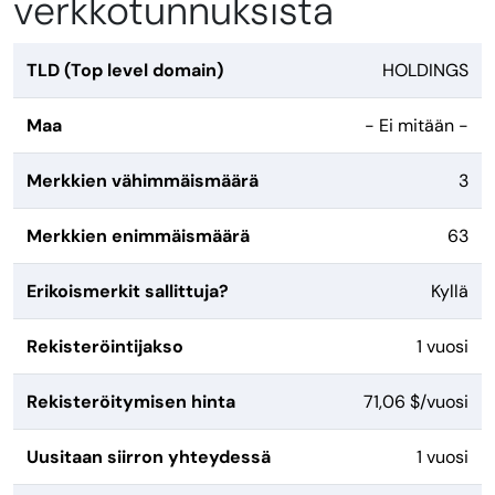
verkkotunnuksista
TLD (Top level domain)
HOLDINGS
Maa
- Ei mitään -
Merkkien vähimmäismäärä
3
Merkkien enimmäismäärä
63
Erikoismerkit sallittuja?
Kyllä
Rekisteröintijakso
1 vuosi
Rekisteröitymisen hinta
71,06 $/vuosi
Uusitaan siirron yhteydessä
1 vuosi