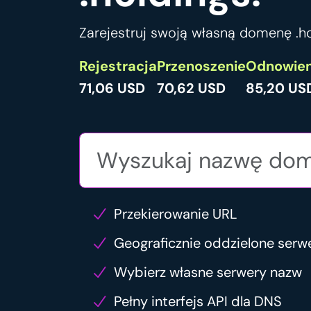
Zarejestruj swoją własną domenę .hol
Rejestracja
Przenoszenie
Odnowien
71,06 USD
70,62 USD
85,20 US
Przekierowanie URL
Geograficznie oddzielone serw
Wybierz własne serwery nazw
Pełny interfejs API dla DNS