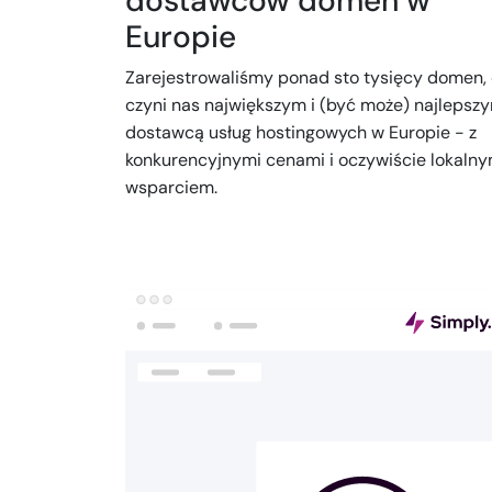
dostawców domen w
Europie
Zarejestrowaliśmy ponad sto tysięcy domen,
czyni nas największym i (być może) najlepsz
dostawcą usług hostingowych w Europie - z
konkurencyjnymi cenami i oczywiście lokaln
wsparciem.