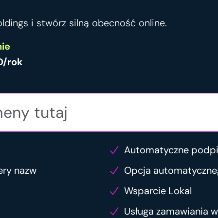
dings i stwórz silną obecność online.
ie
D/rok
Automatyczne podp
ery nazw
Opcja automatyczne
Wsparcie Lokal
Usługa zamawiania 