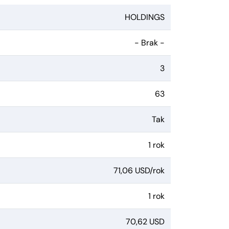
HOLDINGS
- Brak -
3
63
Tak
1 rok
71,06 USD/rok
1 rok
70,62 USD