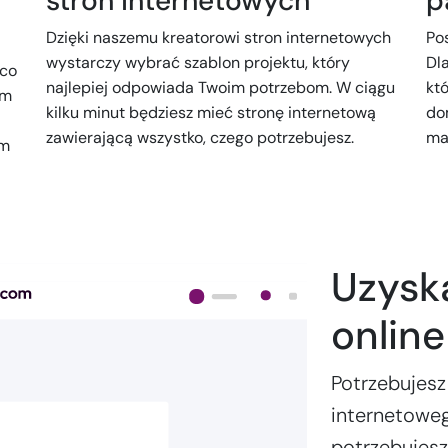
stron internetowych
p
Dzięki naszemu kreatorowi stron internetowych
Po
wystarczy wybrać szablon projektu, który
Dl
 co
najlepiej odpowiada Twoim potrzebom. W ciągu
kt
ym
kilku minut będziesz mieć stronę internetową
do
zawierającą wszystko, czego potrzebujesz.
mas
ym
Uzysk
onlin
Potrzebujesz
internetoweg
potrzebujes