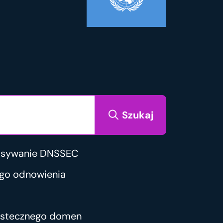
Szukaj
isywanie DNSSEC
go odnowienia
wstecznego domen