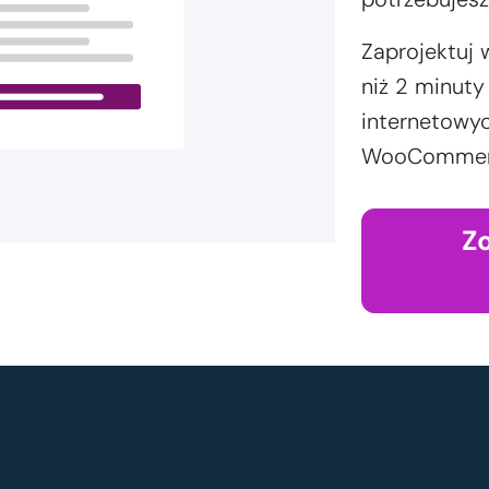
Zaprojektuj 
niż 2 minut
internetowyc
WooCommerce
Z