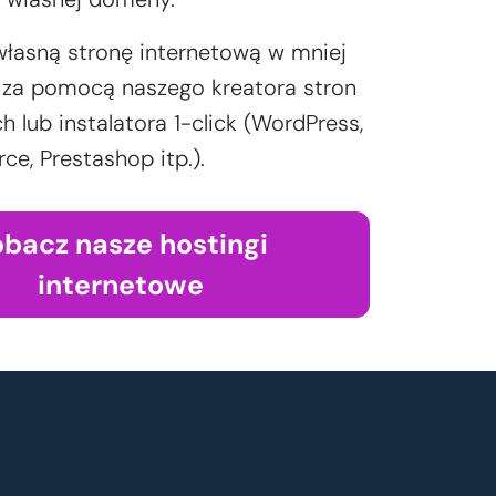
własną stronę internetową w mniej
y za pomocą naszego kreatora stron
h lub instalatora 1-click (WordPress,
, Prestashop itp.).
obacz nasze hostingi
internetowe