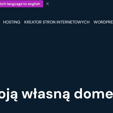
tch language to english
HOSTING
KREATOR STRON INTERNETOWYCH
WORDPRE
oją własną dom