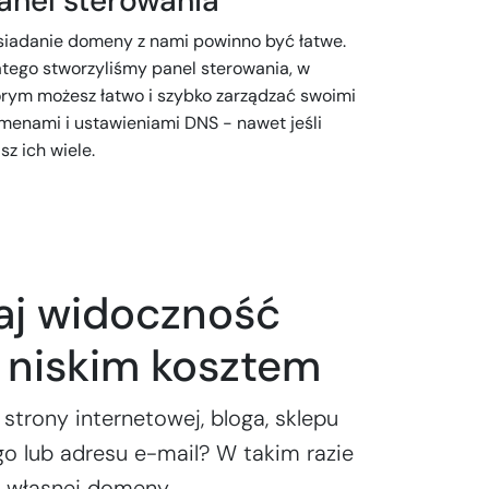
anel sterowania
siadanie domeny z nami powinno być łatwe.
atego stworzyliśmy panel sterowania, w
órym możesz łatwo i szybko zarządzać swoimi
menami i ustawieniami DNS - nawet jeśli
z ich wiele.
aj widoczność
e niskim kosztem
 strony internetowej, bloga, sklepu
o lub adresu e-mail? W takim razie
z własnej domeny.