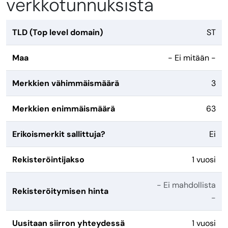
verkkotunnuksista
TLD (Top level domain)
ST
Maa
- Ei mitään -
Merkkien vähimmäismäärä
3
Merkkien enimmäismäärä
63
Erikoismerkit sallittuja?
Ei
Rekisteröintijakso
1 vuosi
- Ei mahdollista
Rekisteröitymisen hinta
-
Uusitaan siirron yhteydessä
1 vuosi