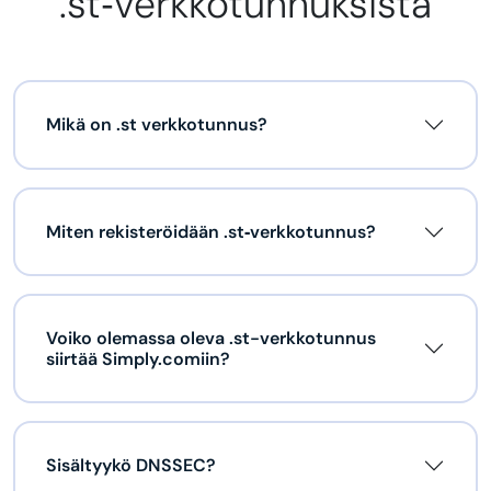
.st‑verkkotunnuksista
Mikä on .st verkkotunnus?
Miten rekisteröidään .st‑verkkotunnus?
Voiko olemassa oleva .st-verkkotunnus
siirtää Simply.comiin?
Sisältyykö DNSSEC?