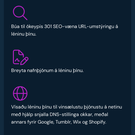
Búa til ókeypis 301 SEO-væna URL-umstýringu á
léninu þínu.
Breyta nafnþjónum á léninu þínu.
Vísaðu léninu þínu til vinsælustu þjónustu á netinu
með hjálp snjalla DNS-stillinga okkar, meðal
annars fyrir Google, Tumblr, Wix og Shopify.