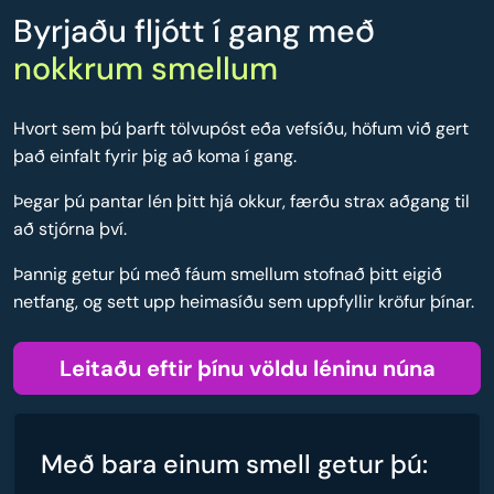
Byrjaðu fljótt í gang með
nokkrum smellum
Hvort sem þú þarft tölvupóst eða vefsíðu, höfum við gert
það einfalt fyrir þig að koma í gang.
Þegar þú pantar lén þitt hjá okkur, færðu strax aðgang til
að stjórna því.
Þannig getur þú með fáum smellum stofnað þitt eigið
netfang, og sett upp heimasíðu sem uppfyllir kröfur þínar.
Leitaðu eftir þínu völdu léninu núna
Með bara einum smell getur þú: