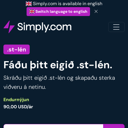
Simply.com is available in english
Switch language to english
.st-lén
Fáðu þitt eigið .st-lén.
Skráðu þitt eigið .st-lén og skapaðu sterka
viðveru á netinu.
Endurnýjun
90,00 USD/ár