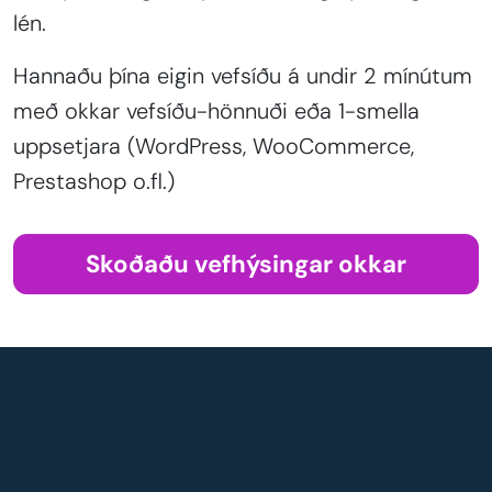
lén.
Hannaðu þína eigin vefsíðu á undir 2 mínútum
með okkar vefsíðu-hönnuði eða 1-smella
uppsetjara (WordPress, WooCommerce,
Prestashop o.fl.)
Skoðaðu vefhýsingar okkar