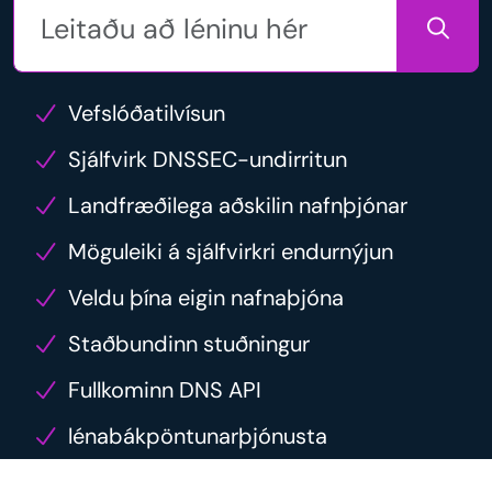
Vefslóðatilvísun
Sjálfvirk DNSSEC-undirritun
Landfræðilega aðskilin nafnþjónar
Möguleiki á sjálfvirkri endurnýjun
Veldu þína eigin nafnaþjóna
Staðbundinn stuðningur
Fullkominn DNS API
lénabákpöntunarþjónusta