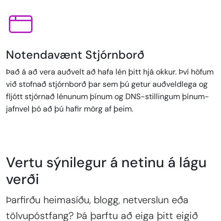
Notendavænt Stjórnborð
Það á að vera auðvelt að hafa lén þitt hjá okkur. Því höfum
við stofnað stjórnborð þar sem þú getur auðveldlega og
fljótt stjórnað lénunum þínum og DNS-stillingum þínum-
jafnvel þó að þú hafir mörg af þeim.
Vertu sýnilegur á netinu á lágu
verði
Þarfirðu heimasíðu, blogg, netverslun eða
tölvupóstfang? Þá þarftu að eiga þitt eigið