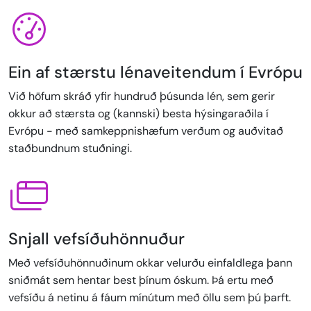
Ein af stærstu lénaveitendum í Evrópu
Við höfum skráð yfir hundruð þúsunda lén, sem gerir
okkur að stærsta og (kannski) besta hýsingaraðila í
Evrópu - með samkeppnishæfum verðum og auðvitað
staðbundnum stuðningi.
Snjall vefsíðuhönnuður
Með vefsíðuhönnuðinum okkar velurðu einfaldlega þann
sniðmát sem hentar best þínum óskum. Þá ertu með
vefsíðu á netinu á fáum mínútum með öllu sem þú þarft.