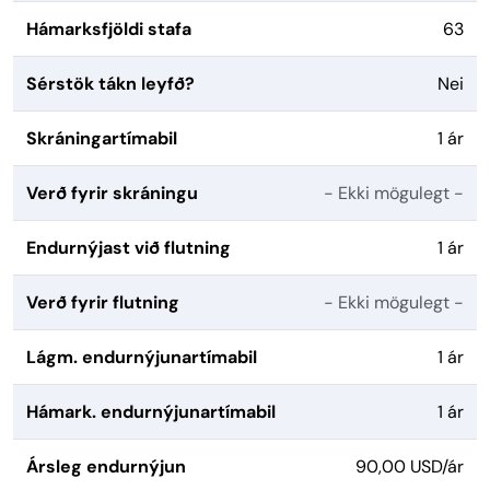
Hámarksfjöldi stafa
63
Sérstök tákn leyfð?
Nei
Skráningartímabil
1 ár
Verð fyrir skráningu
- Ekki mögulegt -
Endurnýjast við flutning
1 ár
Verð fyrir flutning
- Ekki mögulegt -
Lágm. endurnýjunartímabil
1 ár
Hámark. endurnýjunartímabil
1 ár
Ársleg endurnýjun
90,00 USD/ár