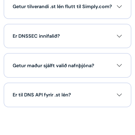
Getur tilverandi .st lén flutt til Simply.com?
Er DNSSEC innifalið?
Getur maður sjálft valið nafnþjóna?
Er til DNS API fyrir .st lén?