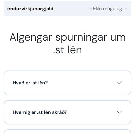
endurvirkjunargjald
- Ekki mögulegt -
Algengar spurningar um
.st lén
Hvað er .st lén?
Hvernig er .st lén skráð?