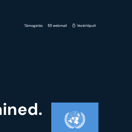
Támogatás
webmail
Vezérlőpult
ained.