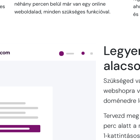
néhány percen belül már van egy online
pes
ah
weboldalad, minden szükséges funkcióval.
és
Legyen
alacs
Szükséged va
webshopra va
doménedre l
Tervezd meg
perc alatt a
1‑kattintásos