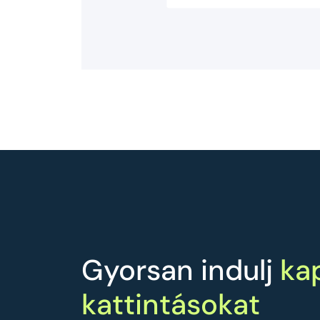
Gyorsan indulj
ka
kattintásokat