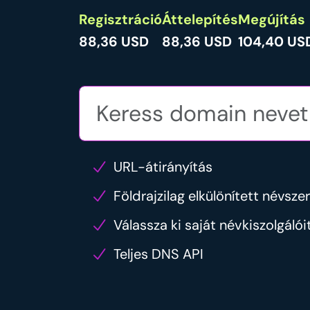
Regisztráció
Áttelepítés
Megújítás
88,36 USD
88,36 USD
104,40 US
URL-átirányítás
Földrajzilag elkülönített névsze
Válassza ki saját névkiszolgálói
Teljes DNS API