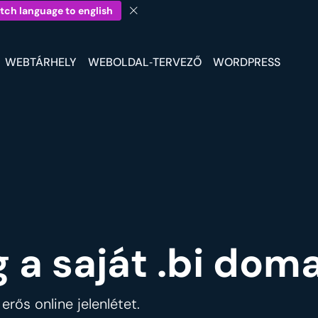
tch language to english
WEBTÁRHELY
WEBOLDAL‑TERVEZŐ
WORDPRESS
 a saját .bi dom
 erős online jelenlétet.