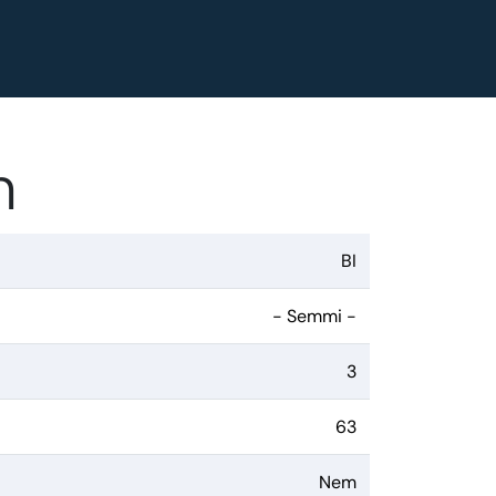
n
BI
- Semmi -
3
63
Nem