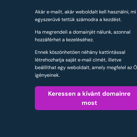
Akár e‑mailt, akár weboldalt kell használni, mi
egyszerűvé tettük számodra a kezdést.
Ha megrendeli a domainjét nálunk, azonnal
hozzáférhet a kezeléséhez.
Ennek köszönhetően néhány kattintással
létrehozhatja saját e‑mail címét, illetve
beállíthat egy weboldalt, amely megfelel az 
igényeinek.
Keressen a kívánt domainre
most