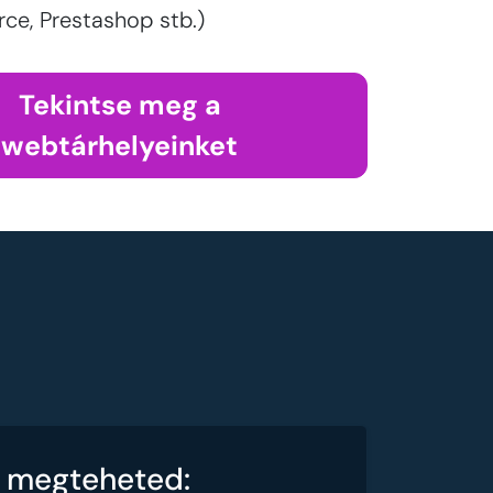
, Prestashop stb.)
Tekintse meg a
webtárhelyeinket
l megteheted: