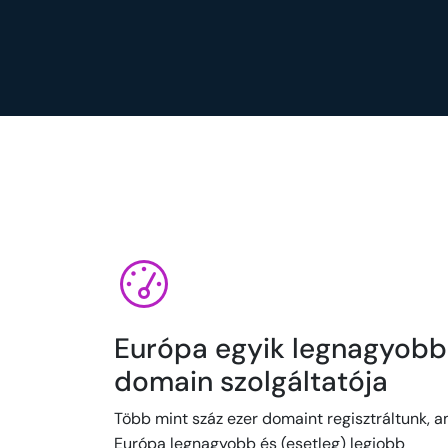
Európa egyik legnagyobb
domain szolgáltatója
Több mint száz ezer domaint regisztráltunk, a
Európa legnagyobb és (esetleg) legjobb