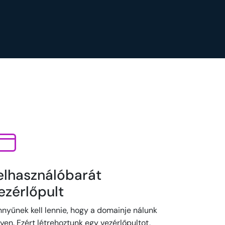
elhasználóbarát
ezérlőpult
nnyűnek kell lennie, hogy a domainje nálunk
yen. Ezért létrehoztunk egy vezérlőpultot,