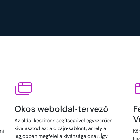
Okos weboldal‑tervező
F
V
Az oldal‑készítőnk segítségével egyszerűen
kiválasztod azt a dizájn‑sablont, amely a
mi
Kö
legjobban megfelel a kívánságaidnak. Így
leg