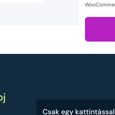
WooCommerce
pj
Csak egy kattintássa