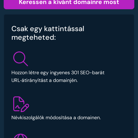
Keressen a kívánt domainre most
Csak egy kattintással
megteheted:
Hozzon létre egy ingyenes 301 SEO-barát
URL‑átirányítást a domainjén.
Névkiszolgálók módosítása a domainen.