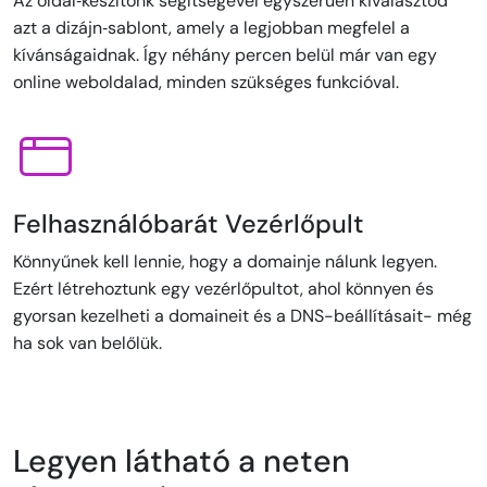
Az oldal‑készítőnk segítségével egyszerűen kiválasztod
azt a dizájn‑sablont, amely a legjobban megfelel a
kívánságaidnak. Így néhány percen belül már van egy
online weboldalad, minden szükséges funkcióval.
Felhasználóbarát Vezérlőpult
Könnyűnek kell lennie, hogy a domainje nálunk legyen.
Ezért létrehoztunk egy vezérlőpultot, ahol könnyen és
gyorsan kezelheti a domaineit és a DNS-beállításait- még
ha sok van belőlük.
Legyen látható a neten