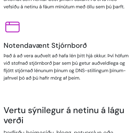
vefsíðu á netinu á fáum mínútum með öllu sem þú þarft.
Notendavænt Stjórnborð
Það á að vera auðvelt að hafa lén þitt hjá okkur. Því höfum
við stofnað stjórnborð þar sem þú getur auðveldlega og
fljótt stjórnað lénunum þínum og DNS-stillingum þínum-
jafnvel þó að þú hafir mörg af þeim.
Vertu sýnilegur á netinu á lágu
verði
Þarfirðu heimasíðu, blogg, netverslun eða