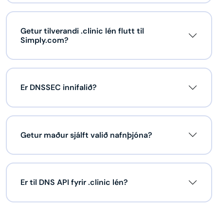
Getur tilverandi .clinic lén flutt til
Simply.com?
Er DNSSEC innifalið?
Getur maður sjálft valið nafnþjóna?
Er til DNS API fyrir .clinic lén?