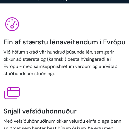
Ein af stærstu lénaveitendum í Evrópu
Við höfum skráð yfir hundruð þúsunda lén, sem gerir
okkur að stærsta og (kannski) besta hýsingaraðila í
Evrópu - með samkeppnishæfum verðum og auðvitað
staðbundnum stuðningi.
Snjall vefsíðuhönnuður
Með vefsíðuhönnuðinum okkar velurðu einfaldlega þann
sniðmát sem hentar best þínum óskum. Þá ertu með