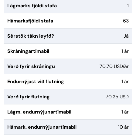
Lágmarks fjöldi stafa
1
Hámarksfjöldi stafa
63
Sérstök tákn leyfð?
Já
Skráningartímabil
1 ár
Verð fyrir skráningu
70,70 USD/ár
Endurnýjast við flutning
1 ár
Verð fyrir flutning
70,25 USD
Lágm. endurnýjunartímabil
1 ár
Hámark. endurnýjunartímabil
10 ár