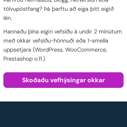
tölvupóstfang? Þá þarftu að eiga þitt eigið
lén.
Hannaðu þína eigin vefsíðu á undir 2 mínútum
með okkar vefsíðu-hönnuði eða 1-smella
uppsetjara (WordPress, WooCommerce,
Prestashop o.fl.)
Skoðaðu vefhýsingar okkar