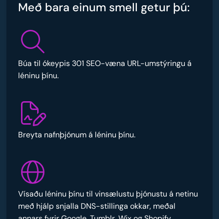
Með bara einum smell getur þú:
Búa til ókeypis 301 SEO-væna URL-umstýringu á
léninu þínu.
Breyta nafnþjónum á léninu þínu.
Vísaðu léninu þínu til vinsælustu þjónustu á netinu
með hjálp snjalla DNS-stillinga okkar, meðal
annars fyrir Google, Tumblr, Wix og Shopify.