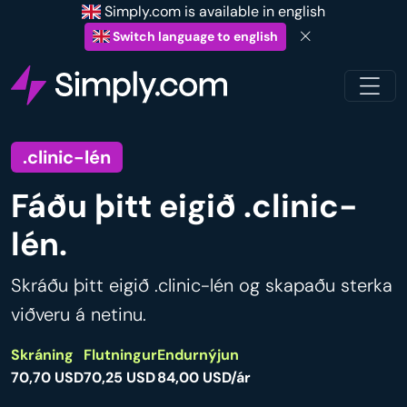
Simply.com is available in english
Switch language to english
.clinic-lén
Fáðu þitt eigið .clinic-
lén.
Skráðu þitt eigið .clinic-lén og skapaðu sterka
viðveru á netinu.
Skráning
Flutningur
Endurnýjun
70,70 USD
70,25 USD
84,00 USD/ár