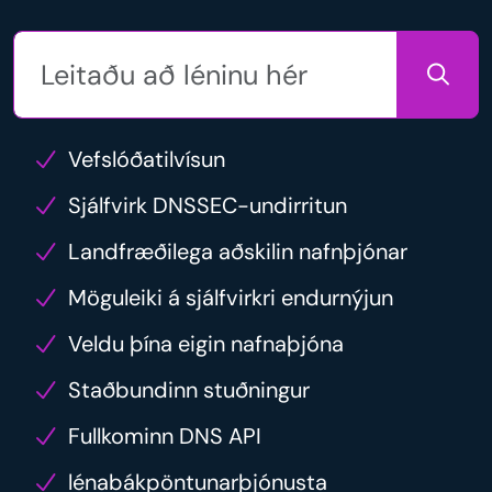
Vefslóðatilvísun
Sjálfvirk DNSSEC-undirritun
Landfræðilega aðskilin nafnþjónar
Möguleiki á sjálfvirkri endurnýjun
Veldu þína eigin nafnaþjóna
Staðbundinn stuðningur
Fullkominn DNS API
lénabákpöntunarþjónusta