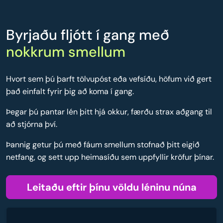
Byrjaðu fljótt í gang með
nokkrum smellum
Hvort sem þú þarft tölvupóst eða vefsíðu, höfum við gert
það einfalt fyrir þig að koma í gang.
Þegar þú pantar lén þitt hjá okkur, færðu strax aðgang til
að stjórna því.
Þannig getur þú með fáum smellum stofnað þitt eigið
netfang, og sett upp heimasíðu sem uppfyllir kröfur þínar.
Leitaðu eftir þínu völdu léninu núna