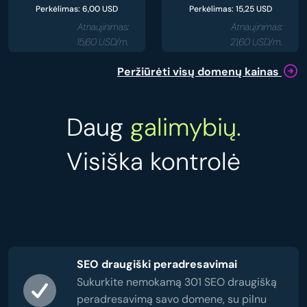
Perkėlimas: 6,00 USD
Perkėlimas: 15,25 USD
Atnaujinimas:
Atnaujinimas:
15,60 USD/m.
21,60 USD/m.
Peržiūrėti visų domenų kainas
Daug
galimybių.
Visiška kontrolė
SEO draugiški peradresavimai
Sukurkite nemokamą 301 SEO draugišką
peradresavimą savo domene, su pilnu