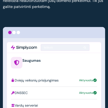
neleidžia neautorizuotam jūsų domeno perkėlimui. Tik jūs
galite patvirtinti perkėlimą.
Ieškoti
Saugumas
example.us
Dviejų veiksnių prisijungimas
Aktyvuota
DNSSEC
Aktyvuota
Vardų serveriai
ns1.simply.com