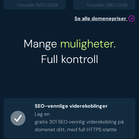
Fornyelse: 15,60 USD/år
Fornyelse: 21,60 USD/år
Se alle domenepriser
Mange
muligheter.
Full kontroll
SEO-vennlige viderekoblinger
Lag en
gratis 301 SEO‑vennlig viderekobling på
domenet ditt, med full HTTPS‑støtte