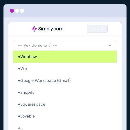
Søk
-- Pek domene til --
Webflow
Wix
Google Workspace (Gmail)
Shopify
Squarespace
Lovable
...