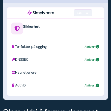
Søk
Sikkerhet
example.us
To-faktor pålogging
Aktivert
DNSSEC
Aktivert
Navnetjenere
ns1.simply.com
AuthID
Aktivert