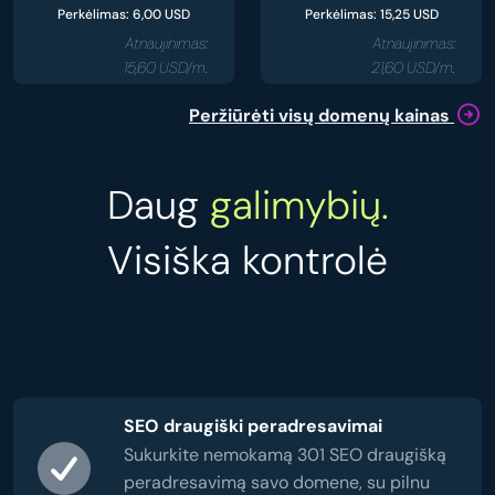
Perkėlimas: 6,00 USD
Perkėlimas: 15,25 USD
Atnaujinimas:
Atnaujinimas:
15,60 USD/m.
21,60 USD/m.
Peržiūrėti visų domenų kainas
Daug
galimybių.
Visiška kontrolė
SEO draugiški peradresavimai
Sukurkite nemokamą 301 SEO draugišką
peradresavimą savo domene, su pilnu