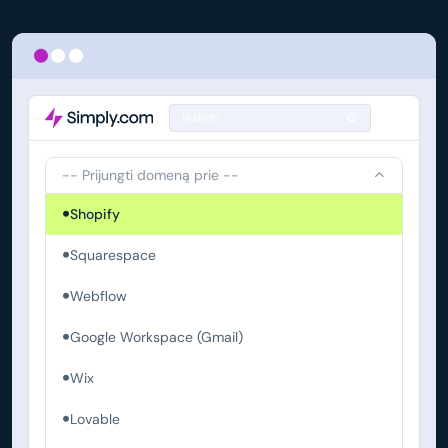
Ieškoti
-- Prijungti domeną prie --
Shopify
Squarespace
Webflow
Google Workspace (Gmail)
Wix
Lovable