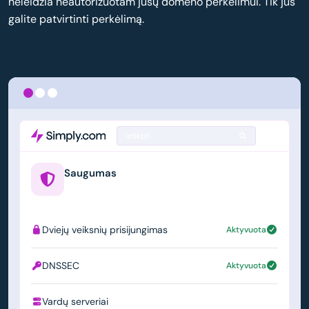
neleidžia neautorizuotam jūsų domeno perkėlimui. Tik jūs
galite patvirtinti perkėlimą.
Ieškoti
Saugumas
example.us
Dviejų veiksnių prisijungimas
Aktyvuota
DNSSEC
Aktyvuota
Vardų serveriai
ns1.simply.com