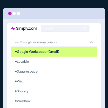
Ieškoti
-- Prijungti domeną prie --
Google Workspace (Gmail)
Lovable
Squarespace
Wix
Shopify
Webflow