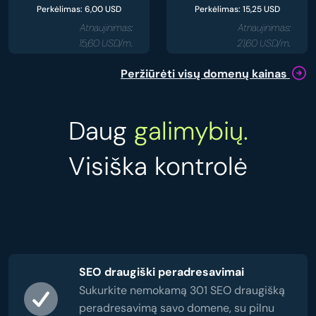
Perkėlimas: 6,00 USD
Perkėlimas: 15,25 USD
Atnaujinimas:
Atnaujinimas:
15,60 USD/m.
21,60 USD/m.
Peržiūrėti visų domenų kainas
Daug
galimybių.
Visiška kontrolė
SEO draugiški peradresavimai
Sukurkite nemokamą 301 SEO draugišką
peradresavimą savo domene, su pilnu