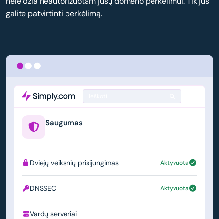
neleidžia neautorizuotam jūsų domeno perkėlimui. Tik jūs
galite patvirtinti perkėlimą.
Ieškoti
Saugumas
example.us
Dviejų veiksnių prisijungimas
Aktyvuota
DNSSEC
Aktyvuota
Vardų serveriai
ns1.simply.com