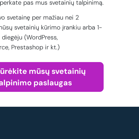
perkate pas mus svetainių talpinimą.
vo svetainę per mažiau nei 2
ūsų svetainių kūrimo įrankiu arba 1-
 diegėju (WordPress,
, Prestashop ir kt.)
iūrėkite mūsų svetainių
alpinimo paslaugas