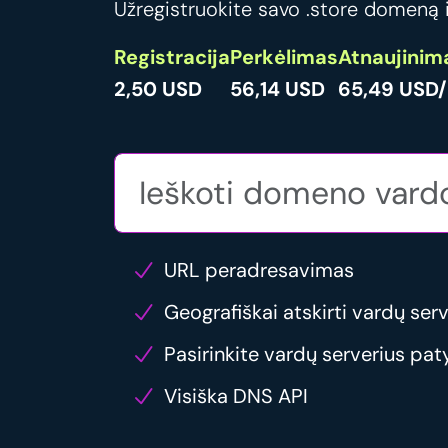
Užregistruokite savo .store domeną ir
Registracija
Perkėlimas
Atnaujinim
2,50 USD
56,14 USD
65,49 USD/
URL peradresavimas
Geografiškai atskirti vardų serv
Pasirinkite vardų serverius pat
Visiška DNS API