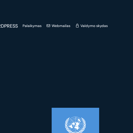
DPRESS
Palaikymas
Webmailas
Valdymo skydas
ą