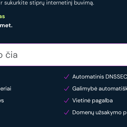
 sukurkite stiprų internetinį buvimą.
as
met.
Automatinis DNSSEC
eriai
Galimybė automatiška
ys
Vietinė pagalba
Domenų užsakymo p