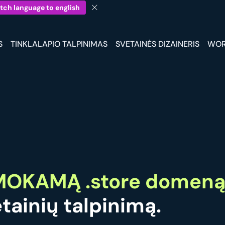
tch language to english
S
TINKLALAPIO TALPINIMAS
SVETAINĖS DIZAINERIS
WOR
OKAMĄ .store domen
tainių talpinimą.