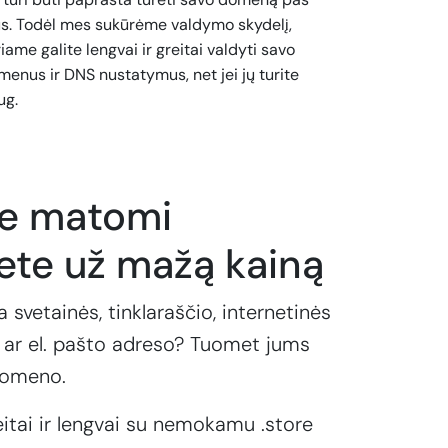
s. Todėl mes sukūrėme valdymo skydelį,
iame galite lengvai ir greitai valdyti savo
enus ir DNS nustatymus, net jei jų turite
ug.
te matomi
ete už mažą kainą
a svetainės, tinklaraščio, internetinės
ar el. pašto adreso? Tuomet jums
domeno.
eitai ir lengvai su nemokamu .store