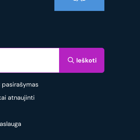
Ieškoti
 pasirašymas
i atnaujinti
aslauga