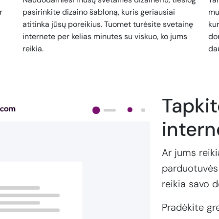
r
pasirinkite dizaino šabloną, kuris geriausiai
mu
atitinka jūsų poreikius. Tuomet turėsite svetainę
kur
internete per kelias minutes su viskuo, ko jums
dom
reikia.
da
Tapki
intern
Ar jums reiki
parduotuvės 
reikia savo 
Pradėkite gr