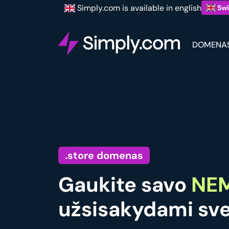
Simply.com is available in english
Swi
DOMENA
.store domenas
Gaukite savo
NEM
užsisakydami sve