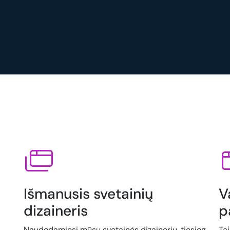
Išmanusis svetainių
V
dizaineris
p
Naudodamiesi mūsų svetainės dizaineriu, tiesiog
Ta