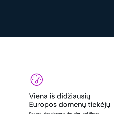
Viena iš didžiausių
Europos domenų tiekėjų
Esame užregistravę daugiau nei šimtą