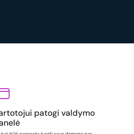
artotojui patogi valdymo
anelė
i turi būti paprasta turėti savo domeną pas