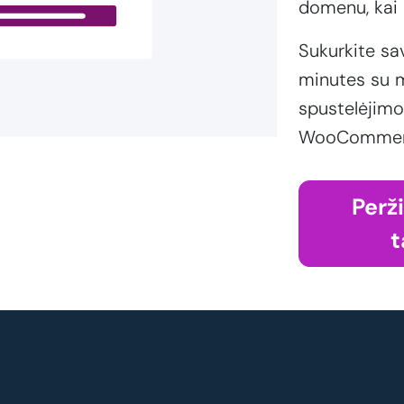
domenu, kai 
Sukurkite sa
minutes su m
spustelėjimo
WooCommerce
Perž
t