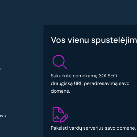
Vos vienu spustelėjimu
,
Sukurkite nemokamą 301 SEO
draugišką URL peradresavimą savo
domene.
avo
Pakeisti vardų serverius savo domene.