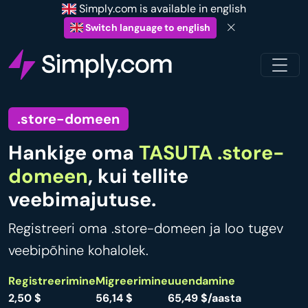
Simply.com is available in english
Switch language to english
.store-domeen
Hankige oma
TASUTA .store-
domeen
, kui tellite
veebimajutuse.
Registreeri oma .store-domeen ja loo tugev
veebipõhine kohalolek.
Registreerimine
Migreerimine
uuendamine
2,50 $
56,14 $
65,49 $/aasta