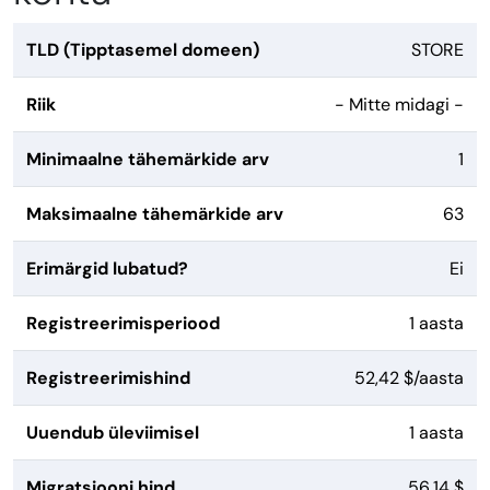
TLD (Tipptasemel domeen)
STORE
Riik
- Mitte midagi -
Minimaalne tähemärkide arv
1
Maksimaalne tähemärkide arv
63
Erimärgid lubatud?
Ei
Registreerimisperiood
1 aasta
Registreerimishind
52,42 $/aasta
Uuendub üleviimisel
1 aasta
Migratsiooni hind
56,14 $