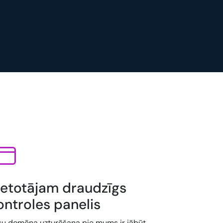
ietotājam draudzīgs
ontroles panelis
su domēna uzturēšana pie mums ir jābūt