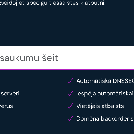
veidojiet spēcīgu tiešsaistes klātbūtni.
ā
Automātiskā DNSSEC
 serveri
Iespēja automātiskai
verus
Vietējais atbalsts
Domēna backorder s