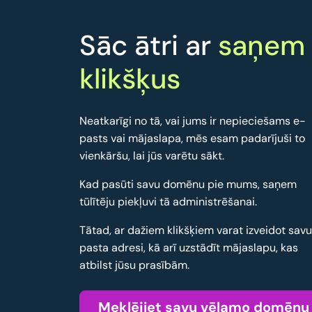
Sāc ātri ar
saņem
klikšķus
Neatkarīgi no tā, vai jums ir nepieciešams e-
pasts vai mājaslapa, mēs esam padarījuši to
vienkāršu, lai jūs varētu sākt.
Kad pasūti savu domēnu pie mums, saņem
tūlītēju piekļuvi tā administrēšanai.
Tātad, ar dažiem klikšķiem varat izveidot sav
pasta adresi, kā arī uzstādīt mājaslapu, kas
atbilst jūsu prasībām.
Meklējiet savu vēlamo domēnu