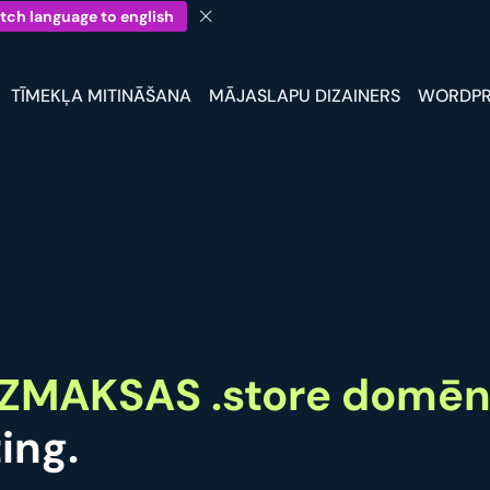
tch language to english
TĪMEKĻA MITINĀŠANA
MĀJASLAPU DIZAINERS
WORDPR
ZMAKSAS .store domē
ing.