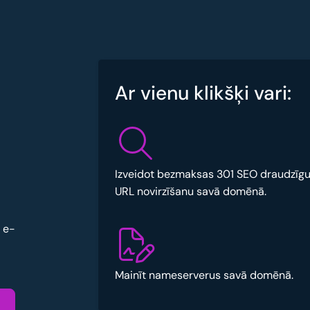
Ar vienu klikšķi vari:
Izveidot bezmaksas 301 SEO draudzīg
URL novirzīšanu savā domēnā.
u e-
Mainīt nameserverus savā domēnā.