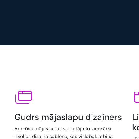
Gudrs mājaslapu dizainers
L
k
Ar mūsu mājas lapas veidotāju tu vienkārši
izvēlies dizaina šablonu, kas vislabāk atbilst
Jū