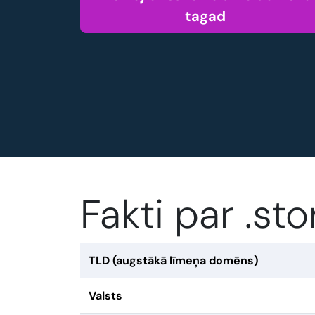
tagad
Fakti par .s
TLD (augstākā līmeņa domēns)
Valsts