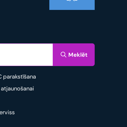
Meklēt
 parakstīšana
 atjaunošanai
erviss