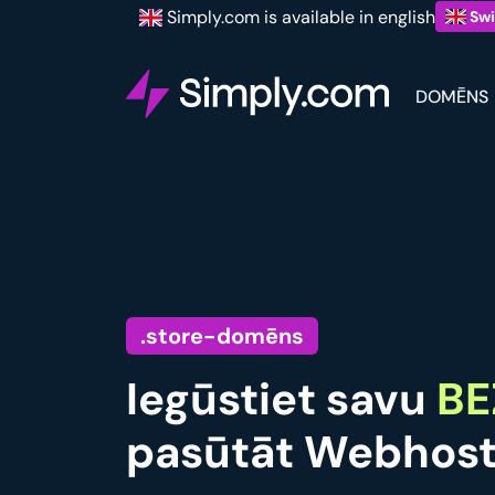
Simply.com is available in english
Swi
DOMĒNS
.store-domēns
Iegūstiet savu
BE
pasūtāt Webhost