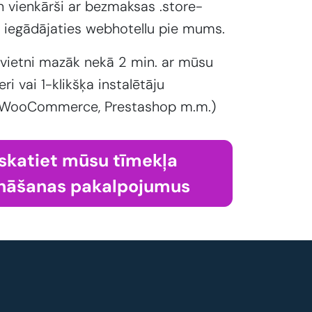
un vienkārši ar bezmaksas .store-
 iegādājaties webhotellu pie mums.
 vietni mazāk nekā 2 min. ar mūsu
eri vai 1-klikšķa instalētāju
 WooCommerce, Prestashop m.m.)
skatiet mūsu tīmekļa
nāšanas pakalpojumus