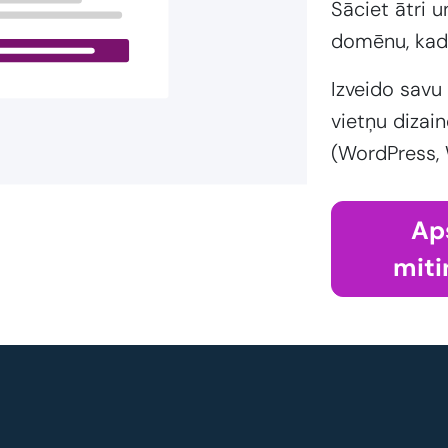
Sāciet ātri 
domēnu, kad
Izveido savu
vietņu dizain
(WordPress,
Ap
miti