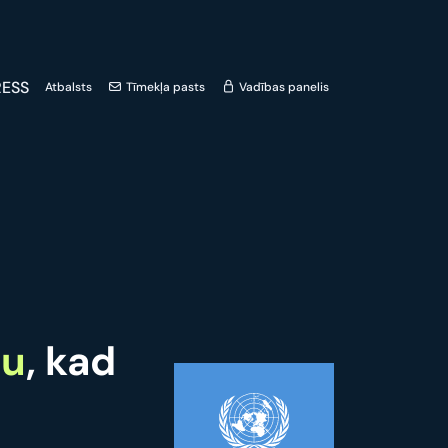
ESS
Atbalsts
Tīmekļa pasts
Vadības panelis
nu
, kad