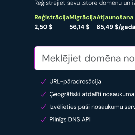
Reģistrējiet savu .store domēnu un iz
Reģistrācija
Migrācija
Atjaunošana
2,50 $
56,14 $
65,49 $/gad
URL-pāradresācija
Ģeogrāfiski atdalīti nosaukuma
Izvēlieties paši nosaukumu ser
Pilnīgs DNS API