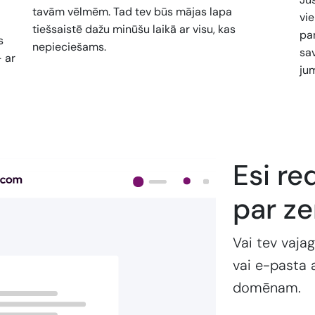
tavām vēlmēm. Tad tev būs mājas lapa
vi
tiešsaistē dažu minūšu laikā ar visu, kas
pan
s
nepieciešams.
sa
- ar
jum
Esi re
par z
Vai tev vajag
vai e-pasta 
domēnam.