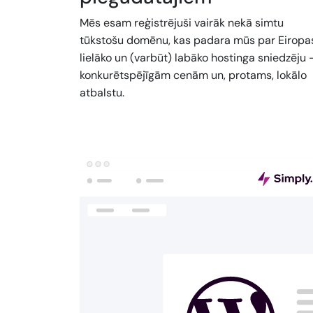
Mēs esam reģistrējuši vairāk nekā simtu
tūkstošu domēnu, kas padara mūs par Eiropa
lielāko un (varbūt) labāko hostinga sniedzēju 
konkurētspējīgām cenām un, protams, lokālo
atbalstu.