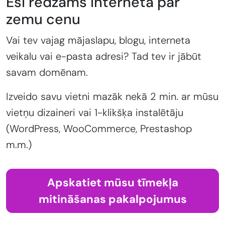
Esi redzams internetā par
zemu cenu
Vai tev vajag mājaslapu, blogu, interneta
veikalu vai e-pasta adresi? Tad tev ir jābūt
savam domēnam.
Izveido savu vietni mazāk nekā 2 min. ar mūsu
vietņu dizaineri vai 1-klikšķa instalētāju
(WordPress, WooCommerce, Prestashop
m.m.)
Apskatiet mūsu tīmekļa
mitināšanas pakalpojumus