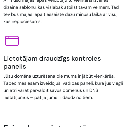
Ar mūsu mājas lapas veidotāju tu vienkārši izvēlies
dizaina šablonu, kas vislabāk atbilst tavām vēlmēm. Tad
tev būs mājas lapa tiešsaistē dažu minūšu laikā ar visu,
kas nepieciešams.
Lietotājam draudzīgs kontroles
panelis
Jūsu domēna uzturēšana pie mums ir jābūt vienkārša.
Tāpēc mēs esam izveidojuši vadības paneli, kurā jūs viegli
un ātri varat pārvaldīt savus domēnus un DNS
iestatījumus – pat ja jums ir daudz no tiem.