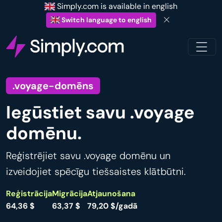
Simply.com is available in english
Switch language to english
.voyage-domēns
Iegūstiet savu .voyage
domēnu.
Reģistrējiet savu .voyage domēnu un
izveidojiet spēcīgu tiešsaistes klātbūtni.
Reģistrācija
Migrācija
Atjaunošana
64,36 $
63,37 $
79,20 $/gadā