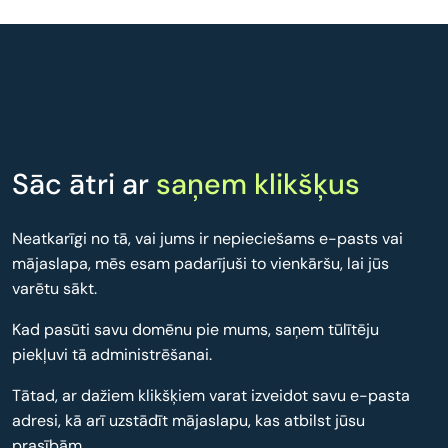
Sāc ātri ar
saņem klikšķus
Neatkarīgi no tā, vai jums ir nepieciešams e-pasts vai
mājaslapa, mēs esam padarījuši to vienkāršu, lai jūs
varētu sākt.
Kad pasūti savu domēnu pie mums, saņem tūlītēju
piekļuvi tā administrēšanai.
Tātad, ar dažiem klikšķiem varat izveidot savu e-pasta
adresi, kā arī uzstādīt mājaslapu, kas atbilst jūsu
prasībām.