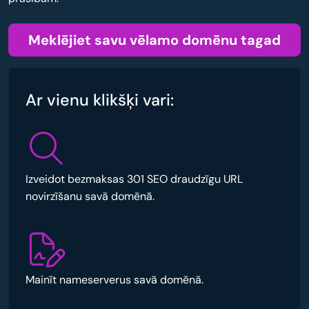
Meklējiet savu vēlamo domēnu tagad
Ar vienu klikšķi vari:
Izveidot bezmaksas 301 SEO draudzīgu URL
novirzīšanu savā domēnā.
Mainīt nameserverus savā domēnā.