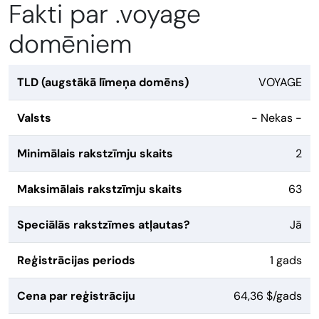
Fakti par .voyage
domēniem
TLD (augstākā līmeņa domēns)
VOYAGE
Valsts
- Nekas -
Minimālais rakstzīmju skaits
2
Maksimālais rakstzīmju skaits
63
Speciālās rakstzīmes atļautas?
Jā
Reģistrācijas periods
1 gads
Cena par reģistrāciju
64,36 $/gads