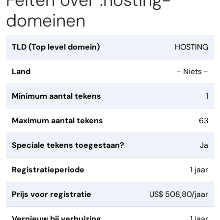
Feiten over .hosting-
domeinen
TLD (Top level domein)
HOSTING
Land
- Niets -
Minimum aantal tekens
1
Maximum aantal tekens
63
Speciale tekens toegestaan?
Ja
Registratieperiode
1 jaar
Prijs voor registratie
US$ 508,80/jaar
Vernieuw bij verhuizing
1 jaar