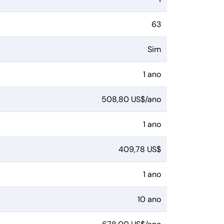
63
Sim
1 ano
508,80 US$/ano
1 ano
409,78 US$
1 ano
10 ano