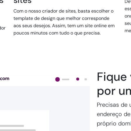
s
sites
Dev
es
Com o nosso criador de sites, basta escolher o
on
template de design que melhor corresponde
se
aos seus desejos. Assim, tem um site online em
dor
me
poucos minutos com tudo o que precisa.
Fique 
por u
Precisas de u
endereço de 
próprio domí