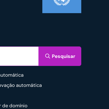
Pesquisar
automática
novação automática
r de domínio