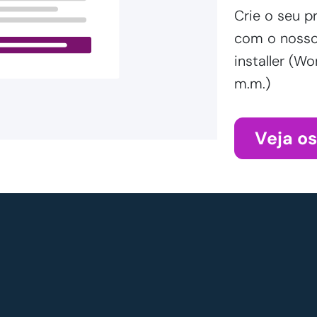
Crie o seu p
com o nosso 
installer (
m.m.)
Veja o