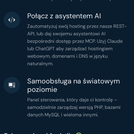
'memory'
 => 
memory_get_peak_usage
(),

'time'
 => 
microtime
(
true
),

];

header
(
'Content-Type: application/json'
Połącz z asystentem AI
header
(
'Cache-Control: no-store'
echo
json_encode
(
$stats
,

JSON_PRETTY_PRINT
Zautomatyzuj swój hosting przez nasze REST-
);
API, lub daj swojemu asystentowi AI
bezpośredni dostęp przez MCP. Użyj Claude
lub ChatGPT aby zarządzać hostingiem
webowym, domenami i DNS w języku
naturalnym.
Samoobsługa na światowym
poziomie
Panel sterowania, który daje ci kontrolę –
samodzielnie zarządzaj wersją PHP, bazami
danych MySQL i wieloma innymi.