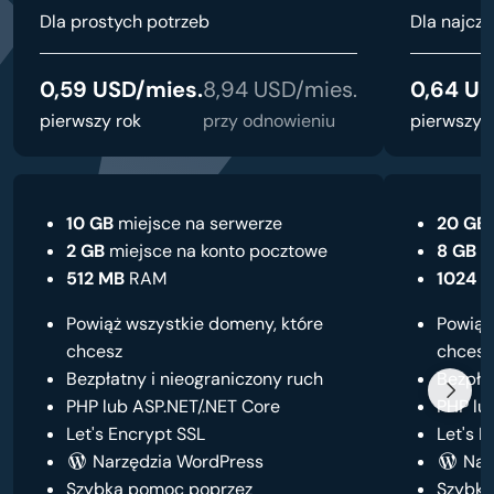
Dla prostych potrzeb
Dla najczę
0,59 USD/mies.
8,94 USD/mies.
0,64 US
pierwszy rok
przy odnowieniu
pierwszy 
10 GB
miejsce na serwerze
20 GB
2 GB
miejsce na konto pocztowe
8 GB
m
512 MB
RAM
1024 
Powiąż wszystkie domeny, które
Powiąż
chcesz
chcesz
Bezpłatny i nieograniczony ruch
Bezpła
PHP lub ASP.NET/.NET Core
PHP lu
Let's Encrypt SSL
Let's E
Narzędzia WordPress
Nar
Szybka pomoc poprzez
Szybka