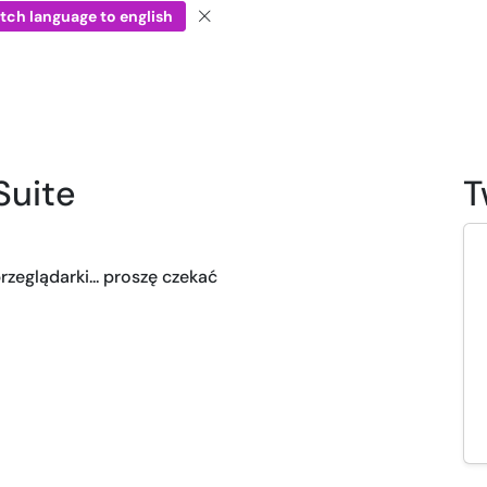
tch language to english
Suite
T
zeglądarki... proszę czekać