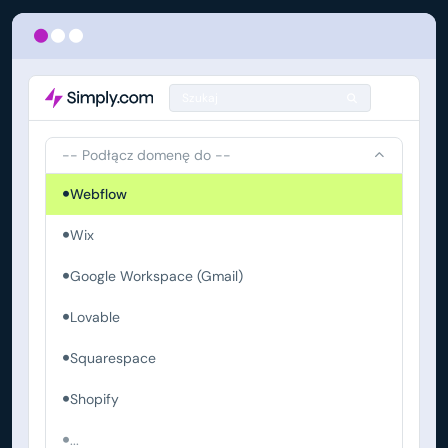
Szukaj
-- Podłącz domenę do --
Webflow
Wix
Google Workspace (Gmail)
Lovable
Squarespace
Shopify
...