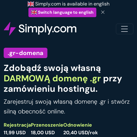
Simply.com is available in english
Switch language to english
.gr-domena
Zdobądź swoją własną
DARMOWĄ domenę .gr
przy
zamówieniu hostingu.
Zarejestruj swoją własną domenę .gr i stwórz
silną obecność online.
Rejestracja
Przenoszenie
Odnowienie
11,99 USD
18,00 USD
20,40 USD/rok