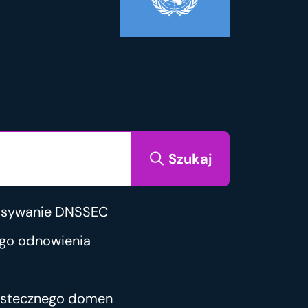
Szukaj
isywanie DNSSEC
go odnowienia
wstecznego domen