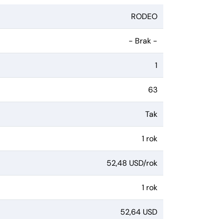
RODEO
- Brak -
1
63
Tak
1 rok
52,48 USD/rok
1 rok
52,64 USD