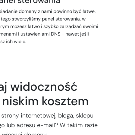
anel sterowania
siadanie domeny z nami powinno być łatwe.
atego stworzyliśmy panel sterowania, w
órym możesz łatwo i szybko zarządzać swoimi
menami i ustawieniami DNS - nawet jeśli
z ich wiele.
aj widoczność
e niskim kosztem
 strony internetowej, bloga, sklepu
o lub adresu e-mail? W takim razie
z własnej domeny.