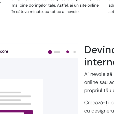
,
mai bine dorințelor tale. Astfel, ai un site online
adm
în câteva minute, cu tot ce ai nevoie.
set
Devino
intern
Ai nevoie să 
online sau a
propriul tău
Creează-ți p
cu designeru