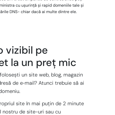
inistra cu ușurință și rapid domeniile tale și
ările DNS- chiar dacă ai multe dintre ele.
 vizibil pe
et la un preț mic
folosești un site web, blog, magazin
dresă de e‑mail? Atunci trebuie să ai
 domeniu.
ropriul site în mai puțin de 2 minute
l nostru de site-uri sau cu