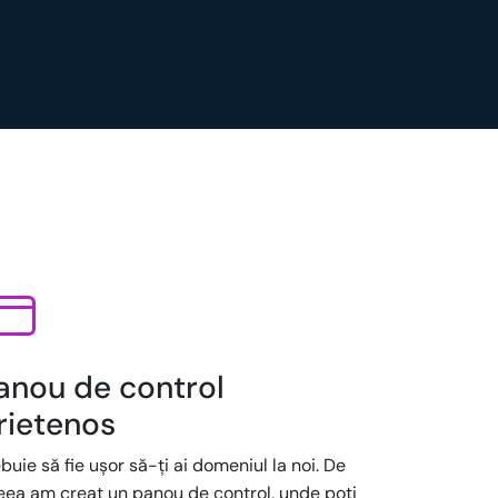
anou de control
rietenos
buie să fie ușor să-ți ai domeniul la noi. De
eea am creat un panou de control, unde poți