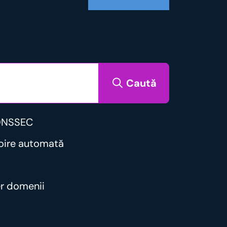
Caută
DNSSEC
noire automată
er domenii