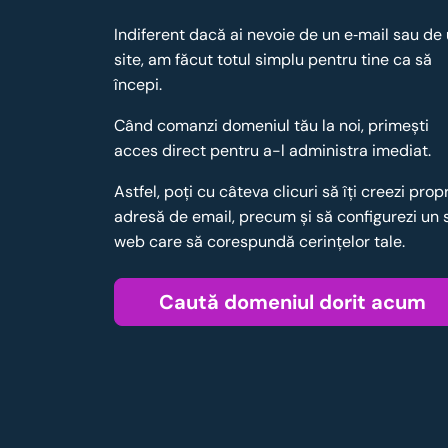
Indiferent dacă ai nevoie de un e‑mail sau de
site, am făcut totul simplu pentru tine ca să
începi.
Când comanzi domeniul tău la noi, primești
acces direct pentru a-l administra imediat.
Astfel, poţi cu câteva clicuri să îţi creezi prop
adresă de email, precum şi să configurezi un 
web care să corespundă cerinţelor tale.
Caută domeniul dorit acum