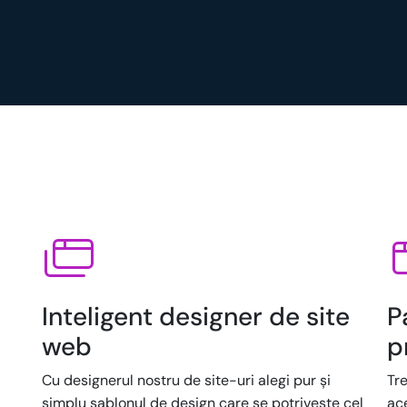
Inteligent designer de site
P
web
p
Cu designerul nostru de site-uri alegi pur și
Tre
simplu șablonul de design care se potrivește cel
ac