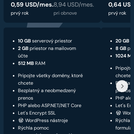
0,59 USD/mes.
8,94 USD/mes.
0,64 US
prvý rok
pri obnove
prvý rok
10 GB
serverový priestor
20 GB
se
2 GB
priestor na mailovom
8 GB
pri
účte
1024 M
512 MB
RAM
Pripojte
Pripojte všetky domény, ktoré
chcete
chcete
Bezplat
Bezplatný a neobmedzený
prenos
prenos
PHP ale
PHP alebo ASP.NET/.NET Core
Let's En
Let's Encrypt SSL
WordP
WordPress nástroje
Rýchla 
Rýchla pomoc
formulár