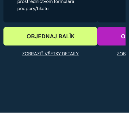
prostredníctvom formulára
podpory/tiketu
OBJEDNAJ BALÍK
OB
ZOBRAZIŤ VŠETKY DETAILY
ZOBR