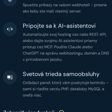
$stats
 = [

Spustite príkazy na vašom webhoteli - presne
'total'
 => 
count
(
$users
),

'active'
 => 
count
(
$active
),

ako keby ste mali vlastný server.
'months'
 => 
count
(
$grouped
),

'memory'
 => 
memory_get_peak_usage
(),

'time'
 => 
microtime
(
true
),

];

header
(
'Content-Type: application/json'
Pripojte sa k AI-asistentovi
header
(
'Cache-Control: no-store'
echo
json_encode
(
$stats
,

JSON_PRETTY_PRINT
Automatizujte svoj hosting cez naše REST‑API,
);
alebo dajte svojmu AI asistentovi priamy
prístup cez MCP. Použite Claude alebo
ChatGPT na správu webhostingu, domén a DNS
v prirodzenom jazyku.
Svetová trieda samoobsluhy
Ovládací panel, ktorý vám poskytuje kontrolu –
sami si riadite verziu PHP, databázy MySQL a
oveľa viac.