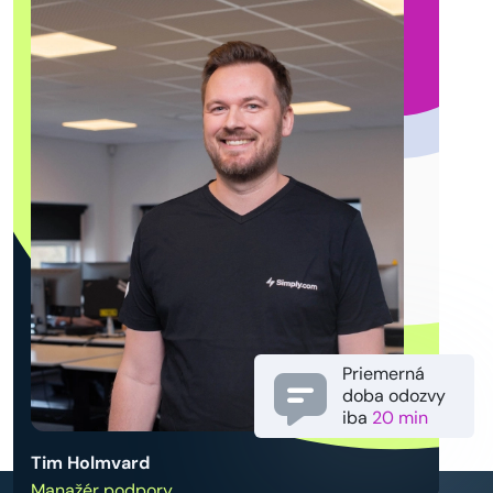
Priemerná
doba odozvy
iba
20 min
Tim Holmvard
Manažér podpory