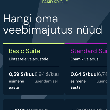
PAKID KÕIGILE
Hangi oma
veebimajutus nüüd
Basic Suite
Standard Sui
Lihtsatele vajadustele
Enamik vajadusi
0,59 $/kuu
8,94 $/kuu
0,64 $/kuu
16,74
esimene
uuendamisel
esimene
uuenda
aasta
aasta