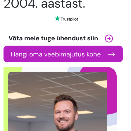
2004. aastast.
Võta meie tuge ühendust siin
Hangi oma veebimajutus kohe