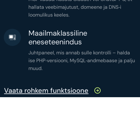
hallata veebimajutust, domeene ja DNS‑i
loomulikus keeles.
Maailmaklassiline
eneseteenindus
Juhtpaneel, mis annab sulle kontrolli – halda
ise PHP‑versiooni, MySQL‑andmebaase ja palju
muud.
Vaata rohkem funktsioone