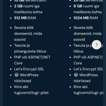
10 GB
serveriruum
20 GB
serveriruu
2 GB
ruumi iga
8 GB
ruumi iga
meilikonto kohta
meilikonto kohta
512 MB
RAM
1024 MB
RAM
Seosta kõik
Seosta kõik
domeenid, mida
domeenid, mida
soovid
soovid
Tasuta ja
Tasuta ja piirangu
piiranguteta liiklus
liiklus
PHP või ASP.NET/.NET
PHP või ASP.NET/.
Core
Core
Let's Encrypt SSL
Let's Encrypt SSL
WordPress
WordPress
tööriistad
tööriistad
Kiire abi
Kiire abi
tugivormi/tugi-pilet
tugivormi/tugi-pil