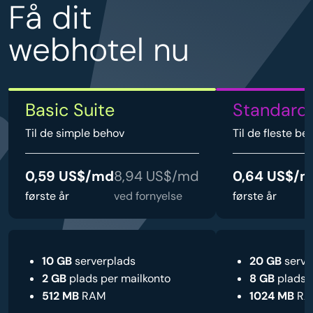
Få dit
webhotel nu
Basic Suite
Standard 
Til de simple behov
Til de fleste be
0,59 US$/md
8,94 US$/md
0,64 US$/
første år
ved fornyelse
første år
10 GB
serverplads
20 GB
serve
2 GB
plads per mailkonto
8 GB
plads p
512 MB
RAM
1024 MB
RA