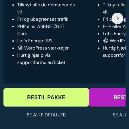
Tilknyt alle de domæner du
Tilknyt all
vil
vil
Fri og ubegrænset trafik
Fri og ubegr
PHP eller ASP.NET/.NET
PHP eller AS
Core
Let's Encryp
Let's Encrypt SSL
WordPres
WordPress værktøjer
Hurtig hjælp
Hurtig hjælp via
supportform
supportformular/ticket
BESTIL PAKKE
BEST
SE ALLE DETALJER
SE ALL