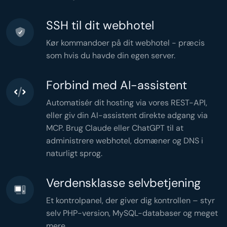
'Content-Type: text/html'
,

'X-Mailer: PHP/'
 . 
phpversion
(),

  ]);

SSH til dit webhotel
mail
(
$email
, 
'Welcome'
,

"<h1>Hi {$name}</h1>"
,

$headers
  );

Kør kommandoer på dit webhotel - præcis
}

$stats
 = [

som hvis du havde din egen server.
'total'
 => 
count
(
$users
),

'active'
 => 
count
(
$active
),

'months'
 => 
count
(
$grouped
),

'memory'
 => 
memory_get_peak_usage
(),

'time'
 => 
microtime
(
true
),

Forbind med AI-assistent
];

header
(
'Content-Type: application/json'
header
(
'Cache-Control: no-store'
Automatisér dit hosting via vores REST-API,
echo
json_encode
(
$stats
,

JSON_PRETTY_PRINT
eller giv din AI-assistent direkte adgang via
);
MCP. Brug Claude eller ChatGPT til at
administrere webhotel, domæner og DNS i
naturligt sprog.
Verdensklasse selvbetjening
Et kontrolpanel, der giver dig kontrollen – styr
selv PHP-version, MySQL-databaser og meget
mere.