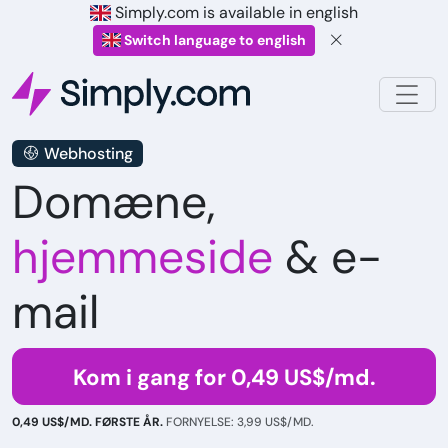
Simply.com is available in english
Switch language to english
Webhosting
Domæne,
hjemmeside
& e-
mail
Kom i gang for 0,49 US$/md.
0,49 US$/MD. FØRSTE ÅR.
FORNYELSE: 3,99 US$/MD.