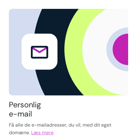
<?php
Personlig
declare
(
strict_types
=
1
);

$config
 = 
parse_ini_file
(
'config.ini'
e-mail
$db
 = 
new
PDO
(
$config
[
'dsn'
$db
->
setAttribute
(
PDO
::
ATTR_ERRMODE
,

PDO
::
ERRMODE_EXCEPTION
);

Få alle de e-mailadresser, du vil, med dit eget
function
sanitize
(
string
$input
): 
string
 {

return
htmlspecialchars
(

domæne.
Læs mere
trim
(
$input
), 
ENT_QUOTES
, 
'UTF-8'
  );

}
