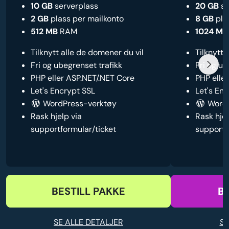
10 GB
serverplass
20 GB
se
2 GB
plass per mailkonto
8 GB
pla
512 MB
RAM
1024 MB
Tilknytt alle de domener du vil
Tilknytt 
Fri og ubegrenset trafikk
Fri og ub
PHP eller ASP.NET/.NET Core
PHP elle
Let's Encrypt SSL
Let's En
WordPress-verktøy
WordP
Rask hjelp via
Rask hjel
supportformular/ticket
supportf
BESTILL PAKKE
BE
SE ALLE DETALJER
SE