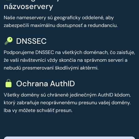
názvoservery
Naše nameservery sú geograficky oddelené, aby
zabezpečili maximálnu dostupnosť a redundanciu.
DNSSEC
Podporujeme DNSSEC na všetkých doménach, čo zaisťuje,
že vaši návštevníci vždy skončia na správnom serveri a
nebudú presmerovaní škodlivými aktérmi.
Ochrana AuthID
Všetky domény sú chránené jedinečným AuthID kódom,
ktorý zabraňuje neoprávnenému presunu vašej domény.
Iba vy môžete schváliť presun.