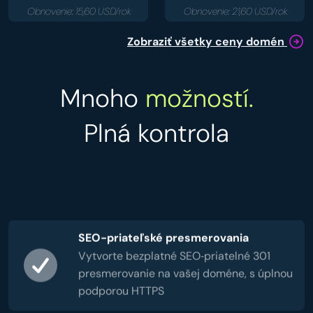
Obnovenie: 15,60 USD/rok
Obnovenie: 21,60 USD/rok
Zobraziť všetky ceny domén
Mnoho
možností.
Plná kontrola
SEO-priateľské presmerovania
Vytvorte bezplatné SEO‑priatelné 301
presmerovanie na vašej doméne, s úplnou
podporou HTTPS