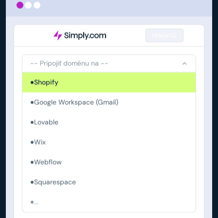
Hľadať
-- Pripojiť doménu na --
Shopify
Google Workspace (Gmail)
Lovable
Wix
Webflow
Squarespace
...