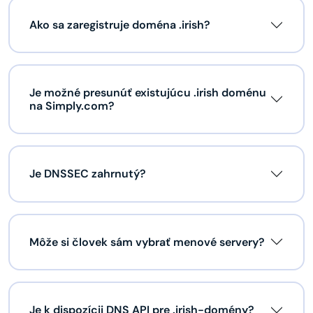
Ako sa zaregistruje doména .irish?
Je možné presunúť existujúcu .irish doménu
na Simply.com?
Je DNSSEC zahrnutý?
Môže si človek sám vybrať menové servery?
Je k dispozícii DNS API pre .irish-domény?