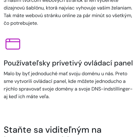
S naším tvorcom webových stránok si len vyberiete
dizajnovú šablónu, ktorá najviac vyhovuje vašim želaniam.
Tak máte webovú stránku online za pár minút so všetkým,
čo potrebujete.
Používateľsky prívetivý ovládací panel
Malo by byť jednoduché mať svoju doménu u nás. Preto
sme vytvorili ovládací panel, kde môžete jednoducho a
rýchlo spravovať svoje domény a svoje DNS-indstillinger-
aj keď ich máte veľa.
Staňte sa viditeľným na